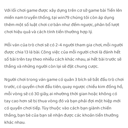
Với lối chơi game được xây dựng trên cơ sở game bài Tiến lên
miền nam truyền thống, tại win79 chúng tôi còn áp dụng
thêm một số luật chơi cơ bản như: đếm ngược, phân bổ lượt
chơi hiệu quả và cách tính tiền thưởng hợp lý.
Mỗi ván của trò chơi sẽ có 2-4 người tham gia chơi, mỗi người
được chia 13 lá bài. Công việc của mỗi người chơi là đánh hết
số bài trên tay theo nhiều cách khác nhau, ai hết bài trước sẽ
thắng và những người còn lại sẽ đặt chung cược.
Người chơi trong ván game có quân 3 bích sẽ bắt đầu trò chơi
trước, có quyền chơi đầu tiên, quay ngược chiều kim đồng hồ,
mỗi vòng sẽ có 30 giây, ai nhường thời gian hoặc không có
tay cao hơn sẽ bị thua vòng đó và bạn phải đợi một hiệp mới
có quyền chơi tiếp. Tùy thuộc vào cách bạn giành chiến
thắng, bạn bè của bạn sẽ nhận được các khoản tiền thưởng
khác nhau.