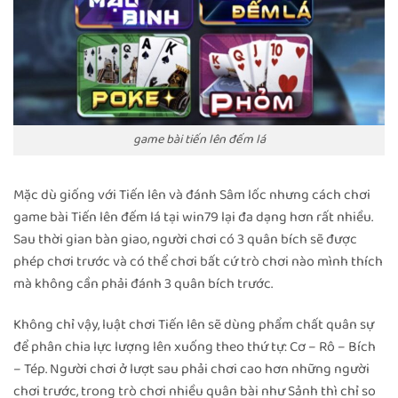
game bài tiến lên đếm lá
Mặc dù giống với Tiến lên và đánh Sâm lốc nhưng cách chơi
game bài Tiến lên đếm lá tại win79 lại đa dạng hơn rất nhiều.
Sau thời gian bàn giao, người chơi có 3 quân bích sẽ được
phép chơi trước và có thể chơi bất cứ trò chơi nào mình thích
mà không cần phải đánh 3 quân bích trước.
Không chỉ vậy, luật chơi Tiến lên sẽ dùng phẩm chất quân sự
để phân chia lực lượng lên xuống theo thứ tự: Cơ – Rô – Bích
– Tép. Người chơi ở lượt sau phải chơi cao hơn những người
chơi trước, trong trò chơi nhiều quân bài như Sảnh thì chỉ so