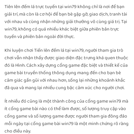
Tiên lên đếm lá trực tuyến tại win79 không chỉ là nơi để bạn
giải trí, mà còn là cơ hội để bạn bè gặp gỡ, giao dịch, tranh tài
với nhau và cùng nhận những giải thưởng vô cùng giá trị.
Tại
win79, không có quá nhiều khác biệt giữa phiên bản trực
tuyến và phiên bản ngoài đời thực.
Khi luyện chơi Tiến lên đếm lá tại win79, người tham gia trò
chơi vẫn nhận thấy được giao diện đặc trưng khá quen thuộc
đó là Hình. Cách xây dựng cổng game đặc biệt và thiết kế của
game bài truyền thống thông dụng mang đến cho bạn bè
cảm giác gần gũi với nhau hơn, sống lại những khoảnh khắc
đã qua và mang lại nhiều cung bậc cảm xúc cho người chơi.
Ít nhiều đó cũng là một thành công của cổng game win79 mà
ít cổng game bài nào có thể làm được, số lượng truy cập vào
cổng game và số lượng game được người tham gia đông đảo
mỗi ngày tại cổng game bài win79 là một minh chứng rõ ràng
cho điều này.