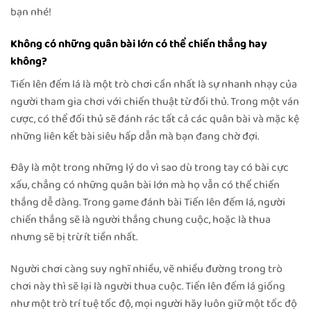
bạn nhé!
Không có những quân bài lớn có thể chiến thắng hay
không?
Tiến lên đếm lá là một trò chơi cần nhất là sự nhanh nhạy của
người tham gia chơi với chiến thuật từ đối thủ. Trong một ván
cược, có thể đối thủ sẽ đánh rác tất cả các quân bài và mặc kệ
những liên kết bài siêu hấp dẫn mà bạn đang chờ đợi.
Đây là một trong những lý do vì sao dù trong tay có bài cực
xấu, chẳng có những quân bài lớn mà họ vẫn có thể chiến
thắng dễ dàng. Trong game đánh bài Tiến lên đếm lá, người
chiến thắng sẽ là người thắng chung cuộc, hoặc là thua
nhưng sẽ bị trừ ít tiền nhất.
Người chơi càng suy nghĩ nhiều, vẽ nhiều đường trong trò
chơi này thì sẽ lại là người thua cuộc. Tiến lên đếm lá giống
như một trò trí tuệ tốc độ, mọi người hãy luôn giữ một tốc độ