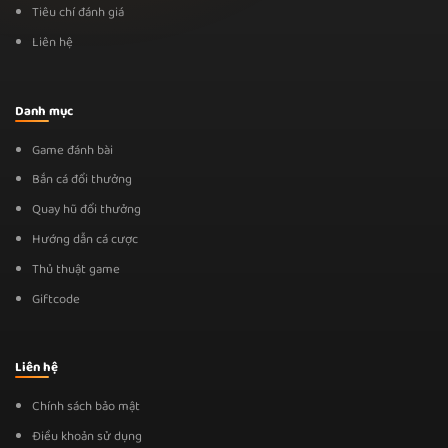
Tiêu chí đánh giá
Liên hệ
Danh mục
Game đánh bài
Bắn cá đổi thưởng
Quay hũ đổi thưởng
Hướng dẫn cá cược
Thủ thuật game
Giftcode
Liên hệ
Chính sách bảo mật
Điều khoản sử dụng