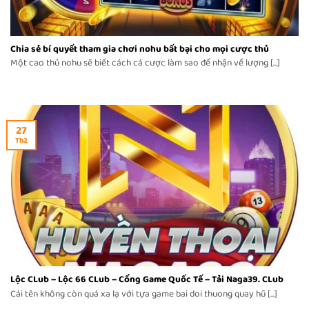
Chia sẻ bí quyết tham gia chơi nohu bất bại cho mọi cược thủ
Một cao thủ nohu sẽ biết cách cá cược làm sao để nhận về lượng [...]
27
Th2
Lộc CLub – Lộc 66 CLub – Cổng Game Quốc Tế – Tải Naga39. CLub
Cái tên không còn quá xa lạ với tựa game bai doi thuong quay hũ [...]