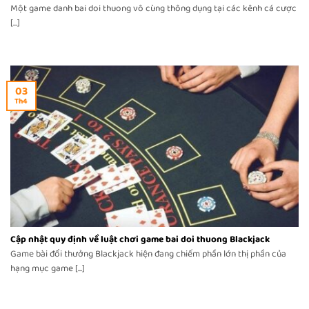
Một game danh bai doi thuong vô cùng thông dụng tại các kênh cá cược
[...]
03
Th4
Cập nhật quy định về luật chơi game bai doi thuong Blackjack
Game bài đổi thưởng Blackjack hiện đang chiếm phần lớn thị phần của
hạng mục game [...]