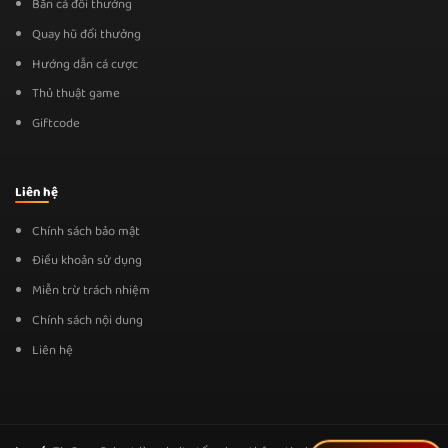
Bắn cá đổi thưởng
Quay hũ đổi thưởng
Hướng dẫn cá cược
Thủ thuật game
Giftcode
Liên hệ
Chính sách bảo mật
Điều khoản sử dụng
Miễn trừ trách nhiệm
Chính sách nội dung
Liên hệ