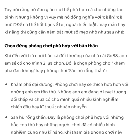
Tuy nói rằng nó đơn giản, có thể phù hợp cả cho những tân
binh. Nhưng không vì vậy mà nó đồng nghĩa với “dễ ăn”, “dễ
nuốt”. Để có thể hốt bạc về túi, ngoài hiểu luật, may mắn hay
kĩ năng thì cũng cần nắm bắt một số mẹo nhỏ như sau nhé:
Chọn đứng phòng chơi phù hợp với bản thân
Khi đến với trò chơi bắn cá đổi thưởng của nhà cái Go88, anh
em sé có cho mình 2 lựa chọn. Đó là chọn phòng chơi “khám
phá đại dương” hay phòng chơi “Săn hũ rồng thần” :
Khám phá đại dương: Phòng chơi này sẽ thích hợp hơn với
những anh em tân thủ. Những anh em đang ở level tương
đối thấp và chưa có cho mình quá nhiều kinh nghiệm
chiến đấu hay kĩ thuật nhuần nhuyễn.
Săn hũ rồng thần: Đây là phòng chơi phủ hợp với những
bậc coa thủ hay những người chơi đã có nhiều kinh
nghiệm cũng như kĩ năng. Khi tham gia phòng chơi này