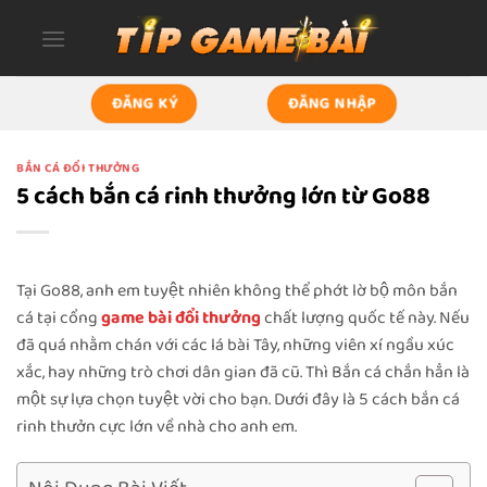
Bỏ
qua
nội
dung
ĐĂNG KÝ
ĐĂNG NHẬP
BẮN CÁ ĐỔI THƯỞNG
5 cách bắn cá rinh thưởng lớn từ Go88
Tại Go88, anh em tuyệt nhiên không thể phớt lờ bộ môn bắn
cá tại cổng
game bài đổi thưởng
chất lượng quốc tế này. Nếu
đã quá nhằm chán với các lá bài Tây, những viên xí ngầu xúc
xắc, hay những trò chơi dân gian đã cũ. Thì Bắn cá chắn hẳn là
một sự lựa chọn tuyệt vời cho bạn. Dưới đây là 5 cách bắn cá
rinh thưởn cực lớn về nhà cho anh em.