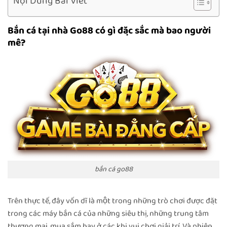
Nội Dung Bài Viết
Bắn cá tại nhà Go88 có gì đặc sắc mà bao người
mê?
bắn cá go88
Trên thực tế, đây vốn dĩ là một trong những trò chơi được đặt
trong các máy bắn cá của những siêu thị, những trung tâm
thương mại, mua sắm hay ở các khi vui chơi giải trí. Và phiên