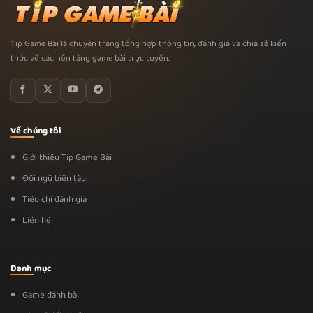
Tip Game Bài là chuyên trang tổng hợp thông tin, đánh giá và chia sẻ kiến
thức về các nền tảng game bài trực tuyến.
Về chúng tôi
Giới thiệu Tip Game Bài
Đội ngũ biên tập
Tiêu chí đánh giá
Liên hệ
Danh mục
Game đánh bài