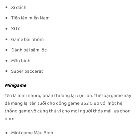
Xì dách
Tiến lên miền Nam
Xì tố
Game bài phỏm
Đánh bài sâm lốc
Mậu binh
Super baccarat
Minigame
Tên là mini nhưng phần thưởng lại cực lớn. Thể loại game này
đã mang lại tên tuổi cho cổng game B52 Club với một hệ
thống game vô cùng thú vị cho mọi người thỏa mái lựa chọn
như:
Mini game Mậu Binh