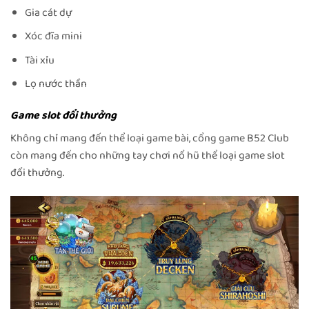
Gia cát dự
Xóc đĩa mini
Tài xỉu
Lọ nước thần
Game slot đổi thưởng
Không chỉ mang đến thể loại game bài, cổng game B52 Club
còn mang đến cho những tay chơi nổ hũ thể loại game slot
đổi thưởng.