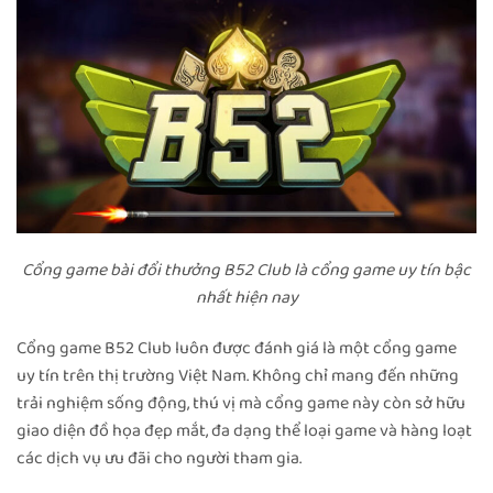
Cổng game bài đổi thưởng B52 Club là cổng game uy tín bậc
nhất hiện nay
Cổng game B52 Club luôn được đánh giá là một cổng game
uy tín trên thị trường Việt Nam. Không chỉ mang đến những
trải nghiệm sống động, thú vị mà cổng game này còn sở hữu
giao diện đồ họa đẹp mắt, đa dạng thể loại game và hàng loạt
các dịch vụ ưu đãi cho người tham gia.