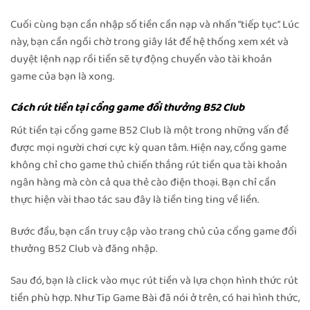
Cuối cùng bạn cần nhập số tiền cần nạp và nhấn “tiếp tục”. Lúc
này, bạn cần ngồi chờ trong giây lát để hệ thống xem xét và
duyệt lệnh nạp rồi tiền sẽ tự động chuyển vào tài khoản
game của bạn là xong.
Cách rút tiền tại cổng game đổi thưởng B52 Club
Rút tiền tại cổng game B52 Club là một trong những vấn đề
được mọi người chơi cực kỳ quan tâm. Hiện nay, cổng game
không chỉ cho game thủ chiến thắng rút tiền qua tài khoản
ngân hàng mà còn cả qua thẻ cào điện thoại. Bạn chỉ cần
thực hiện vài thao tác sau đây là tiền ting ting về liền.
Bước đầu, bạn cần truy cập vào trang chủ của cổng game đổi
thưởng B52 Club và đăng nhập.
Sau đó, bạn là click vào mục rút tiền và lựa chọn hình thức rút
tiền phù hợp. Như Tip Game Bài đã nói ở trên, có hai hình thức,