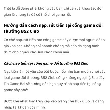
Thật là dễ dàng phải không các bạn, chỉ cần vài thao tác đơn
giản là chúng ta đã có thể chơi game rồi.
Hướng dẫn cách nạp, rút tiền tại cổng game đổi
thưởng B52 Club
Cơ chế nạp, rút tiền tạo cổng game này được mọi người đánh
giá khá cao. Không chỉ nhanh chóng mà còn đa dạng hình
thức cho người chơi lựa chọn thoải mái.
Cách nạp tiền tại cổng game đổi thưởng B52 Club
Nạp tiền là một yêu cầu bắt buộc nếu như bạn muốn chơi các
loại game đổi thưởng, B52 Club cũng không ngoại lệ. Sau đây
Tip Game Bài sẽ hướng dẫn bạn quy trình nạp tiền tại cổng
game này nhé!
Bước thứ nhất, bạn truy cập vào trang chủ B52 Club và đăng
nhập tài khoản của mình.