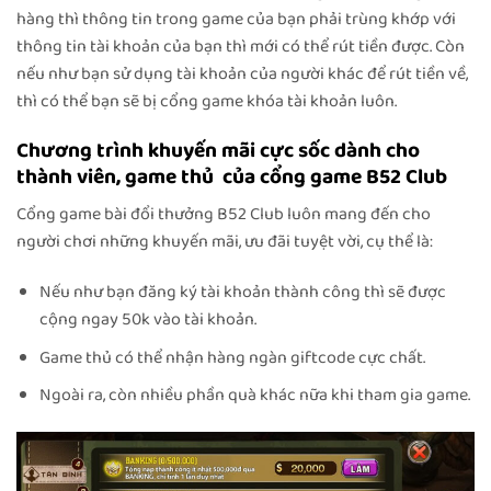
hàng thì thông tin trong game của bạn phải trùng khớp với
thông tin tài khoản của bạn thì mới có thể rút tiền được. Còn
nếu như bạn sử dụng tài khoản của người khác để rút tiền về,
thì có thể bạn sẽ bị cổng game khóa tài khoản luôn.
Chương trình khuyến mãi cực sốc dành cho
thành viên, game thủ của cổng game B52 Club
Cổng game bài đổi thưởng B52 Club luôn mang đến cho
người chơi những khuyến mãi, ưu đãi tuyệt vời, cụ thể là:
Nếu như bạn đăng ký tài khoản thành công thì sẽ được
cộng ngay 50k vào tài khoản.
Game thủ có thể nhận hàng ngàn giftcode cực chất.
Ngoài ra, còn nhiều phần quà khác nữa khi tham gia game.