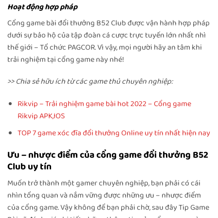
Hoạt động hợp pháp
Cổng game bài đổi thưởng B52 Club được vận hành hợp pháp
dưới sự bảo hộ của tập đoàn cá cược trực tuyến lớn nhất nhì
thế giới – Tổ chức PAGCOR. Vì vậy, mọi người hãy an tâm khi
trải nghiệm tại cổng game này nhé!
>> Chia sẻ hữu ích từ các game thủ chuyên nghiệp:
Rikvip – Trải nghiệm game bài hot 2022 – Cổng game
Rikvip APK,IOS
TOP 7 game xóc đĩa đổi thưởng Online uy tín nhất hiện nay
Ưu – nhược điểm của cổng game đổi thưởng B52
Club uy tín
Muốn trở thành một gamer chuyên nghiệp, bạn phải có cái
nhìn tổng quan và nắm vững được những ưu – nhược điểm
của cổng game. Vậy không để bạn phải chờ, sau đây Tip Game