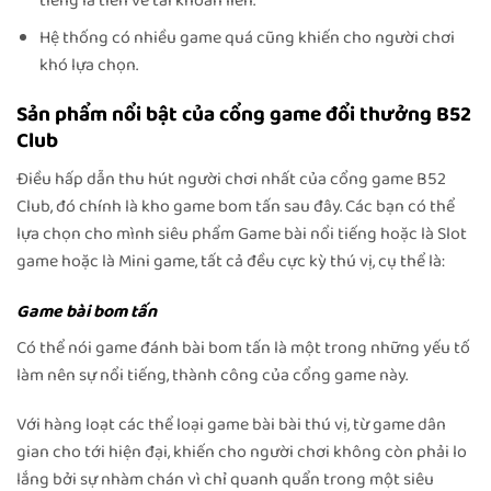
tiếng là tiền về tài khoản liền.
Hệ thống có nhiều game quá cũng khiến cho người chơi
khó lựa chọn.
Sản phẩm nổi bật của cổng game đổi thưởng B52
Club
Điều hấp dẫn thu hút người chơi nhất của cổng game B52
Club, đó chính là kho game bom tấn sau đây. Các bạn có thể
lựa chọn cho mình siêu phẩm Game bài nổi tiếng hoặc là Slot
game hoặc là Mini game, tất cả đều cực kỳ thú vị, cụ thể là:
Game bài bom tấn
Có thể nói game đánh bài bom tấn là một trong những yếu tố
làm nên sự nổi tiếng, thành công của cổng game này.
Với hàng loạt các thể loại game bài bài thú vị, từ game dân
gian cho tới hiện đại, khiến cho người chơi không còn phải lo
lắng bởi sự nhàm chán vì chỉ quanh quẩn trong một siêu