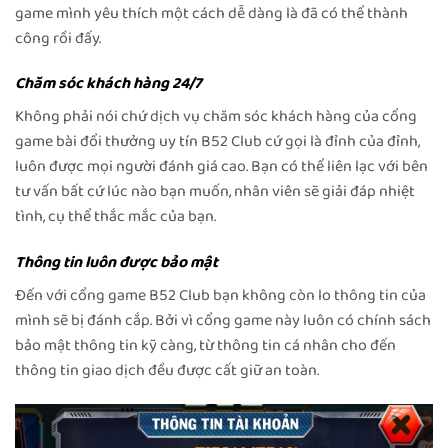
game mình yêu thích một cách dễ dàng là đã có thể thành
công rồi đấy.
Chăm sóc khách hàng 24/7
Không phải nói chứ dịch vụ chăm sóc khách hàng của cổng
game bài đổi thưởng uy tín B52 Club cứ gọi là đỉnh của đỉnh,
luôn được mọi người đánh giá cao. Bạn có thể liên lạc với bên
tư vấn bất cứ lúc nào bạn muốn, nhân viên sẽ giải đáp nhiệt
tình, cụ thể thắc mắc của bạn.
Thông tin luôn được bảo mật
Đến với cổng game B52 Club bạn không còn lo thông tin của
mình sẽ bị đánh cắp. Bởi vì cổng game này luôn có chính sách
bảo mật thông tin kỹ càng, từ thông tin cá nhân cho đến
thông tin giao dịch đều được cất giữ an toàn.