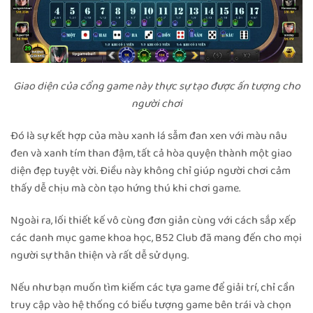
Giao diện của cổng game này thực sự tạo được ấn tượng cho
người chơi
Đó là sự kết hợp của màu xanh lá sẫm đan xen với màu nâu
đen và xanh tím than đậm, tất cả hòa quyện thành một giao
diện đẹp tuyệt vời. Điều này không chỉ giúp người chơi cảm
thấy dễ chịu mà còn tạo hứng thú khi chơi game.
Ngoài ra, lối thiết kế vô cùng đơn giản cùng với cách sắp xếp
các danh mục game khoa học, B52 Club đã mang đến cho mọi
người sự thân thiện và rất dễ sử dụng.
Nếu như bạn muốn tìm kiếm các tựa game để giải trí, chỉ cần
truy cập vào hệ thống có biểu tượng game bên trái và chọn