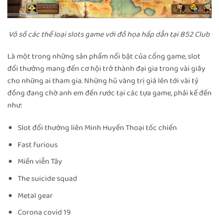
Vô số các thể loại slots game với đồ họa hấp dẫn tại B52 Club
Là một trong những sản phẩm nổi bật của cổng game, slot
đổi thưởng mang đến cơ hội trở thành đại gia trong vài giây
cho những ai tham gia. Những hũ vàng trị giá lên tới vài tỷ
đồng đang chờ anh em đến rước tại các tựa game, phải kể đến
như:
Slot đổi thưởng liên Minh Huyền Thoại tốc chiến
Fast furious
Miền viễn Tây
The suicide squad
Metal gear
Corona covid 19