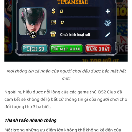
Mọi thông tin cá nhân của người chơi đều được bảo mật hết
mức
Ngoài ra, hiểu được nỗi lòng của các game thủ, B52 Club đã
cam kết sẽ không để lộ bất cứ thông tin gì của người chơi cho
đối tượng thứ 3 ba biết.
Thanh toán nhanh chóng
Một trong những ưu điểm lớn không thể không kể đến của