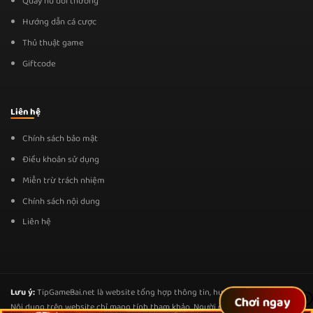
Quay hũ đổi thưởng
Hướng dẫn cá cược
Thủ thuật game
Giftcode
Liên hệ
Chính sách bảo mật
Điều khoản sử dụng
Miễn trừ trách nhiệm
Chính sách nội dung
Liên hệ
Lưu ý:
TipGameBai.net là website tổng hợp thông tin, hướng dẫn và đánh giá.
Chơi ngay
Nội dung trên website chỉ mang tính tham khảo. Người dùng nên tự tìm hiểu