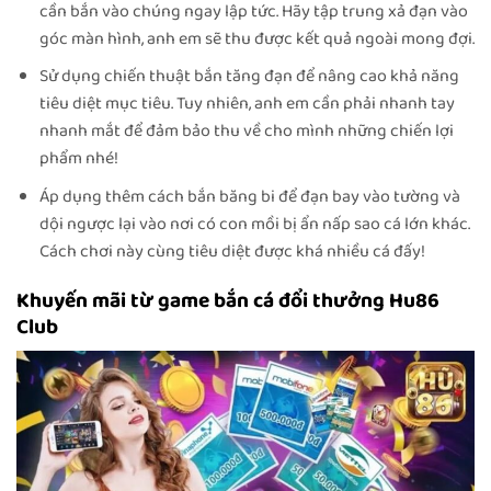
cần bắn vào chúng ngay lập tức. Hãy tập trung xả đạn vào
góc màn hình, anh em sẽ thu được kết quả ngoài mong đợi.
Sử dụng chiến thuật bắn tăng đạn để nâng cao khả năng
tiêu diệt mục tiêu. Tuy nhiên, anh em cần phải nhanh tay
nhanh mắt để đảm bảo thu về cho mình những chiến lợi
phẩm nhé!
Áp dụng thêm cách bắn băng bi để đạn bay vào tường và
dội ngược lại vào nơi có con mồi bị ẩn nấp sao cá lớn khác.
Cách chơi này cùng tiêu diệt được khá nhiều cá đấy!
Khuyến mãi từ game bắn cá đổi thưởng Hu86
Club