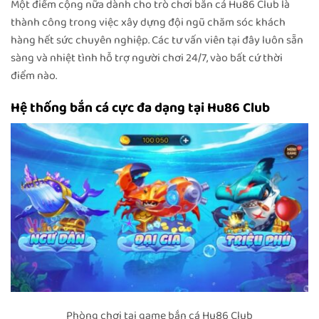
Một điểm cộng nữa dành cho trò chơi
bắn cá Hu86 Club
là
thành công trong việc xây dựng đội ngũ chăm sóc khách
hàng hết sức chuyên nghiệp. Các tư vấn viên tại đây luôn sẵn
sàng và nhiệt tình hỗ trợ người chơi 24/7, vào bất cứ thời
điểm nào.
Hệ thống bắn cá cực đa dạng tại Hu86 Club
Phòng chơi tại game bắn cá Hu86 Club