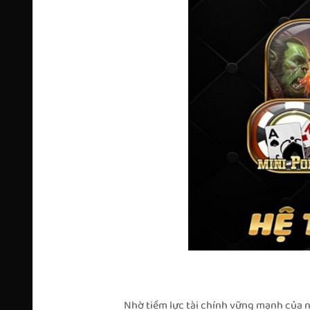
Nhờ tiềm lực tài chính vững mạnh của 