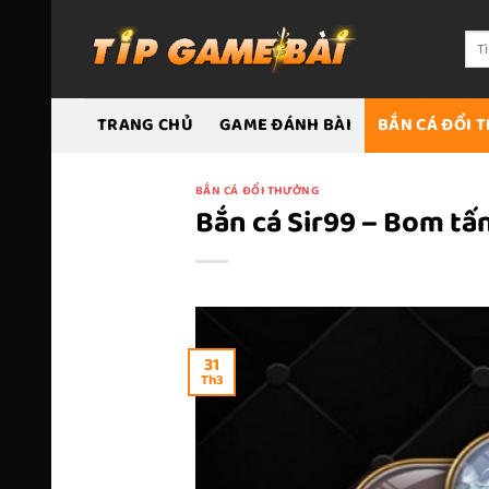
Bỏ
qua
nội
dung
TRANG CHỦ
GAME ĐÁNH BÀI
BẮN CÁ ĐỔI 
BẮN CÁ ĐỔI THƯỞNG
Bắn cá Sir99 – Bom tấ
31
Th3