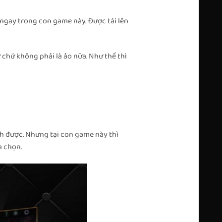
 ngay trong con game này. Được tải lên
 chứ không phải là ảo nữa. Như thế thì
ịch được. Nhưng tại con game này thì
a chọn.