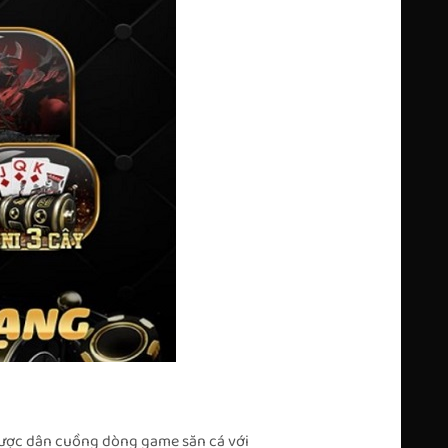
được dân cuồng dòng game săn cá với