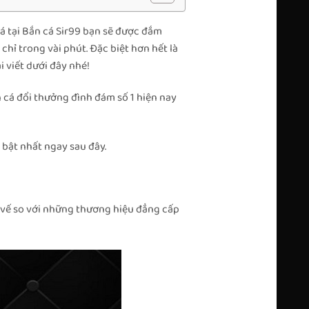
cá tại Bắn cá Sir99 bạn sẽ được đắm
hỉ trong vài phút. Đặc biệt hơn hết là
i viết dưới đây nhé!
 cá đổi thưởng đình đám số 1 hiện nay
 bật nhất ngay sau đây.
ép vế so với những thương hiệu đẳng cấp