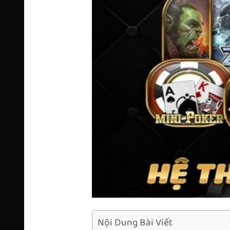
Nội Dung Bài Viết