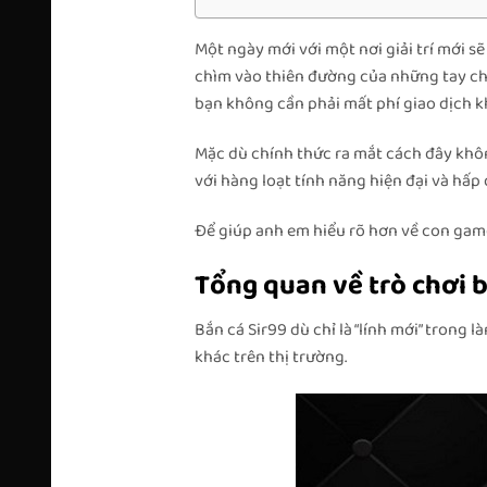
Một ngày mới với một nơi giải trí mới s
chìm vào thiên đường của những tay chơi
bạn không cần phải mất phí giao dịch khi
Mặc dù chính thức ra mắt cách đây khô
với hàng loạt tính năng hiện đại và hấp 
Để giúp anh em hiểu rõ hơn về con game
Tổng quan về trò chơi b
Bắn cá Sir99
dù chỉ là “lính mới” trong 
khác trên thị trường.