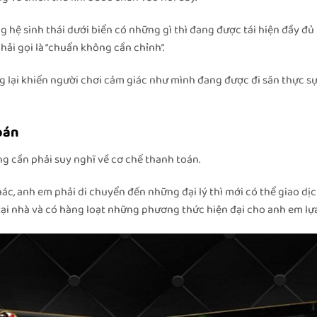
 hệ sinh thái dưới biển có những gì thì đang được tái hiện đầy đủ
hải gọi là “chuẩn không cần chỉnh”.
 lại khiến người chơi cảm giác như mình đang được đi săn thực sự
oán
ng cần phải suy nghĩ về cơ chế thanh toán.
khác, anh em phải di chuyển đến những đại lý thì mới có thể giao d
tại nhà và có hàng loạt những phương thức hiện đại cho anh em lự