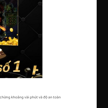
t chừng khoảng vài phút và độ an toàn