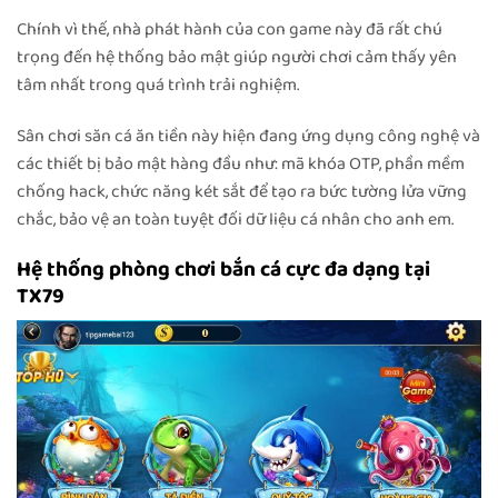
Chính vì thế, nhà phát hành của con game này đã rất chú
trọng đến hệ thống bảo mật giúp người chơi cảm thấy yên
tâm nhất trong quá trình trải nghiệm.
Sân chơi săn cá ăn tiền này hiện đang ứng dụng công nghệ và
các thiết bị bảo mật hàng đầu như: mã khóa OTP, phần mềm
chống hack, chức năng két sắt để tạo ra bức tường lửa vững
chắc, bảo vệ an toàn tuyệt đối dữ liệu cá nhân cho anh em.
Hệ thống phòng chơi bắn cá cực đa dạng tại
TX79