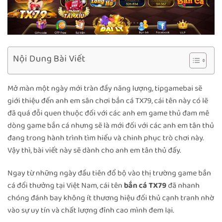
Nội Dung Bài Viết
Mở màn một ngày mới tràn đầy năng lượng, tipgamebai sẽ
giới thiệu đến anh em sân chơi bắn cá TX79, cái tên này có lẽ
đã quá đỗi quen thuộc đối với các anh em game thủ đam mê
dòng game bắn cá nhưng sẽ là mới đối với các anh em tân thủ
đang trong hành trình tìm hiểu và chinh phục trò chơi này.
Vậy thì, bài viết này sẽ dành cho anh em tân thủ đấy.
Ngay từ những ngày đầu tiên đổ bộ vào thị trường game bắn
cá đổi thưởng tại Việt Nam, cái tên
bắn cá TX79
đã nhanh
chóng đánh bay không ít thương hiệu đối thủ cạnh tranh nhờ
vào sự uy tín và chất lượng đỉnh cao mình đem lại.