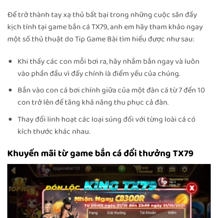
Để trở thành tay xạ thủ bất bại trong những cuộc săn đầy
kịch tính tại game
bắn cá TX79
, anh em hãy tham khảo ngay
một số thủ thuật do Tip Game Bài tìm hiểu được như sau:
Khi thấy các con mỗi bơi ra, hãy nhắm bắn ngay và luôn
vào phần đầu vì đấy chính là điểm yếu của chúng.
Bắn vào con cá bơi chính giữa của một đàn cá từ 7 đến 10
con trở lên để tăng khả năng thu phục cả đàn.
Thay đổi linh hoạt các loại súng đối với từng loài cá có
kích thước khác nhau.
Khuyến mãi từ game bắn cá đổi thưởng TX79