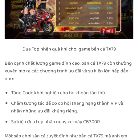
Đua Top nhận quà khi chơi game bắn cá TX79
Bên cạnh chất lượng game đỉnh cao,
bắn cá TX79
còn thường
xuyên mở ra các chương trình ưu đãi và sự kiện lớn hấp dẫn
như:
Tặng Code khởi nghiệp cho tài khoản tân thủ.
Chăm tương tác để có cơ hội thăng hạng thành VIP và
nhận những ưu đãi khủng riêng.
Sự kiện đua top nhận ngay xe máy CB300R.
Một sân chơi săn cá tuyệt đỉnh như
bắn cá TX79
mà anh em