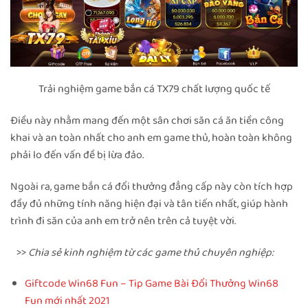
Trải nghiệm game bắn cá TX79 chất lượng quốc tế
Điều này nhằm mang đến một sân chơi săn cá ăn tiền công
khai và an toàn nhất cho anh em game thủ, hoàn toàn không
phải lo đến vấn đề bị lừa đảo.
Ngoài ra, game bắn cá đổi thưởng đẳng cấp này còn tích hợp
đầy đủ những tính năng hiện đại và tân tiến nhất, giúp hành
trình đi săn của anh em trở nên trên cả tuyệt vời.
>>
Chia sẻ kinh nghiệm từ các game thủ chuyên nghiệp:
Giftcode Win68 Fun – Tip Game Bài Đổi Thưởng Win68
Fun mới nhất 2021