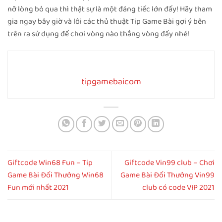
nỡ lòng bỏ qua thì thật sự là một đáng tiếc lớn đấy! Hãy tham
gia ngay bây giờ và lôi các thủ thuật Tip Game Bài gợi ý bên
trên ra sử dụng để chơi vòng nào thắng vòng đấy nhé!
tipgamebaicom
Giftcode Win68 Fun – Tip
Giftcode Vin99 club – Chơi
Game Bài Đổi Thưởng Win68
Game Bài Đổi Thưởng Vin99
Fun mới nhất 2021
club có code VIP 2021