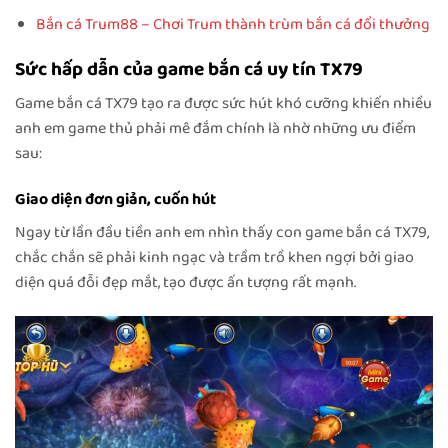
Bắn cá Trum88 – Chơi Trum thành trùm bắn cá đổi thưởng
Sức hấp dẫn của game bắn cá uy tín TX79
Game
bắn cá TX79
tạo ra được sức hút khó cưỡng khiến nhiều
anh em game thủ phải mê đắm chính là nhờ những ưu điểm
sau:
Giao diện đơn giản, cuốn hút
Ngay từ lần đầu tiền anh em nhìn thấy con game
bắn cá TX79
,
chắc chắn sẽ phải kinh ngạc và trầm trồ khen ngợi bởi giao
diện quá đỗi đẹp mắt, tạo được ấn tượng rất mạnh.