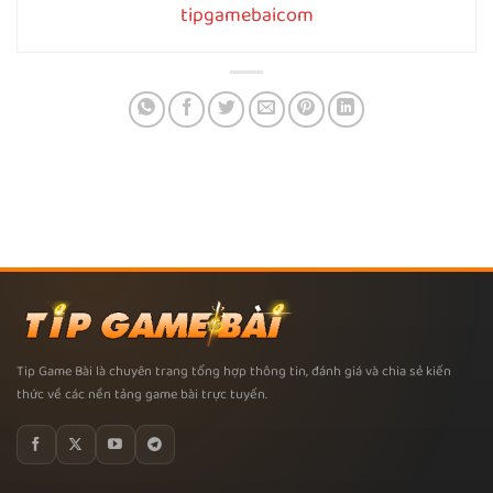
tipgamebaicom
Tip Game Bài là chuyên trang tổng hợp thông tin, đánh giá và chia sẻ kiến
thức về các nền tảng game bài trực tuyến.