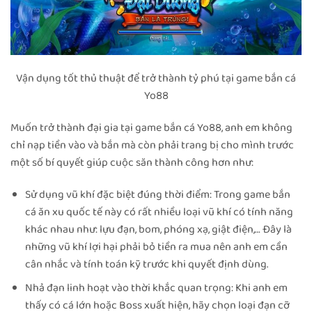
Vận dụng tốt thủ thuật để trở thành tỷ phú tại game bắn cá
Yo88
Muốn trở thành đại gia tại game
bắn cá Yo88
, anh em không
chỉ nạp tiền vào và bắn mà còn phải trang bị cho mình trước
một số bí quyết giúp cuộc săn thành công hơn như:
Sử dụng vũ khí đặc biệt đúng thời điểm: Trong game bắn
cá ăn xu quốc tế này có rất nhiều loại vũ khí có tính năng
khác nhau như: lựu đạn, bom, phóng xạ, giật điện,… Đây là
những vũ khí lợi hại phải bỏ tiền ra mua nên anh em cần
cân nhắc và tính toán kỹ trước khi quyết định dùng.
Nhả đạn linh hoạt vào thời khắc quan trọng: Khi anh em
thấy có cá lớn hoặc Boss xuất hiện, hãy chọn loại đạn cỡ