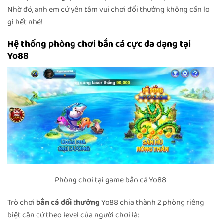
Nhờ đó, anh em cứ yên tâm vui chơi đổi thưởng không cần lo
gì hết nhé!
Hệ thống phòng chơi bắn cá cực đa dạng tại
Yo88
Phòng chơi tại game bắn cá Yo88
Trò chơi
bắn cá đổi thưởng
Yo88
chia thành 2 phòng riêng
biệt căn cứ theo level của người chơi là: