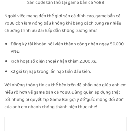
Săn code tân thủ tại game bắn cá Yo88
Ngoài việc mang đến thế giới săn cá đỉnh cao, game
bắn cá
Yo88
còn làm nóng bầu không khí bằng cách tung ra nhiều
chương trình ưu đãi hấp dẫn không tưởng như:
Đăng ký tài khoản hội viên thành công nhận ngay 50.000
VNĐ.
Kích hoạt số điện thoại nhận thêm 2.000 Xu.
x2 giá trị nạp trong lần nạp tiền đầu tiên.
Với những thông tin cụ thể bên trên đã phần nào giúp anh em
hiểu rõ hơn về game
bắn cá Yo88
. Đừng quên áp dụng thật
tốt những bí quyết Tip Game Bài gợi ý để “giấc mộng đổi đời”
của anh em nhanh chóng thành hiện thực nhé!