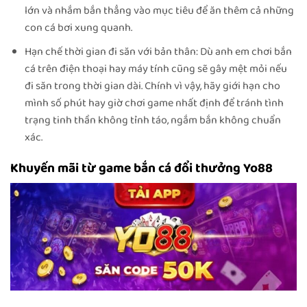
lớn và nhắm bắn thẳng vào mục tiêu để ăn thêm cả những
con cá bơi xung quanh.
Hạn chế thời gian đi săn với bản thân: Dù anh em chơi bắn
cá trên điện thoại hay máy tính cũng sẽ gây mệt mỏi nếu
đi săn trong thời gian dài. Chính vì vậy, hãy giới hạn cho
mình số phút hay giờ chơi game nhất định để tránh tình
trạng tinh thần không tỉnh táo, ngắm bắn không chuẩn
xác.
Khuyến mãi từ game bắn cá đổi thưởng Yo88