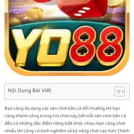
Nội Dung Bài Viết
Bạn càng đa dạng các sân chơi bắn cá đổi thưởng thì bạn
càng thành công trong trò chơi này, bởi mỗi sân chơi bắn cá
đều có những đặc điểm riêng biệt khác nhau, bạn càng chơi
nhiều thì càng có kinh nghiệm và kỹ năng chơi cao hơn. Chính