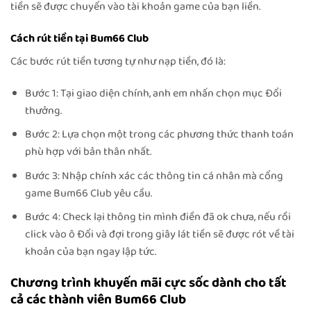
tiền sẽ được chuyển vào tài khoản game của bạn liền.
Cách rút tiền tại Bum66 Club
Các bước rút tiền tương tự như nạp tiền, đó là:
Bước 1: Tại giao diện chính, anh em nhấn chọn mục Đổi
thưởng.
Bước 2: Lựa chọn một trong các phương thức thanh toán
phù hợp với bản thân nhất.
Bước 3: Nhập chính xác các thông tin cá nhân mà cổng
game
Bum66 Club
yêu cầu.
Bước 4: Check lại thông tin mình điền đã ok chưa, nếu rồi
click vào ô Đổi và đợi trong giây lát tiền sẽ được rót về tài
khoản của bạn ngay lập tức.
Chương trình khuyến mãi cực sốc dành cho tất
cả các thành viên Bum66 Club