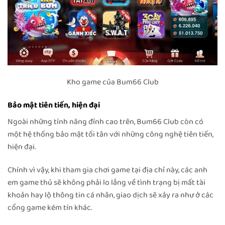
Kho game của Bum66 Club
B
ảo mật tiên tiến, hiện đại
Ngoài những tính năng đỉnh cao trên,
Bum66 Club
còn có
một hệ thống bảo mật tối tân với những công nghệ tiên tiến,
hiện đại.
Chính vì vậy, khi tham gia chơi game tại địa chỉ này, các anh
em game thủ sẽ không phải lo lắng về tình trạng bị mất tài
khoản hay lộ thông tin cá nhân, giao dịch sẽ xảy ra như ở các
cổng game kém tín khác.