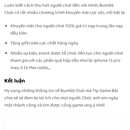
Luôn biết cách thu hút người chơi đến với mình,
Bum66
Club
có rất nhiều chương trình khuyến mãi cực sốc, nổi bật là:
K
huyến mãi cho người chơi 110% giá trị nạp trong lần nạp
đầu tiên.
Tặng giftcode cực chất hàng ngày.
Nhiều sự kiện, event được tổ chức liên tục cho người chơi
tham gia với các phần quà hấp dẫn như là: Iphone 13 pro
max, ô tô Mercedes,…
Kết luận
Hy vọng những thông tin về
Bum66 Club
mà Tip Game Bài
chia sẻ sẽ đem lại lợi ích cho mọi người. Chúc anh em ngày
một thành công và tìm được cổng game ưng ý nhé!