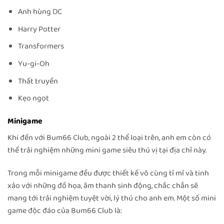
Anh hùng DC
Harry Potter
Transformers
Yu-gi-Oh
Thất truyền
Kẹo ngọt
Minigame
Khi đến với
Bum66 Club
, ngoài 2 thể loại trên, anh em còn có
thể trải nghiệm những mini game siêu thú vị tại địa chỉ này.
Trong mỗi minigame đều được thiết kế vô cùng tỉ mỉ và tinh
xảo với những đồ họa, âm thanh sinh động, chắc chắn sẽ
mang tới trải nghiệm tuyệt vời, lý thú cho anh em. Một số mini
game độc đáo của
Bum66 Club
là: