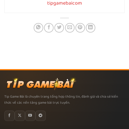
tipgamebaicom
Tip Game Bài là chuyên trang tổng hợp thông tin, đánh giá và chia sẻ kiến
thức về các nền tảng game bài trực tuyến.