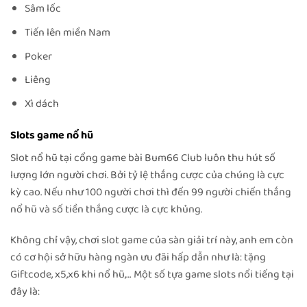
Sâm lốc
Tiến lên miền Nam
Poker
Liêng
Xì dách
Slots game nổ hũ
Slot nổ hũ tại cổng game bài
Bum66 Club
luôn thu hút số
lượng lớn người chơi. Bởi tỷ lệ thắng cược của chúng là cực
kỳ cao. Nếu như 100 người chơi thì đến 99 người chiến thắng
nổ hũ và số tiền thắng cược là cực khủng.
Không chỉ vậy, chơi slot game của sàn giải trí này, anh em còn
có cơ hội sở hữu hàng ngàn ưu đãi hấp dẫn như là: tặng
Giftcode, x5,x6 khi nổ hũ,… Một số tựa game slots nổi tiếng tại
đây là: