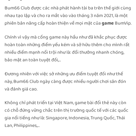
Bum66 Club
được các nhà phát hành tài ba trên thế giới cùng
nhau tạo lập và cho ra mắt vào vào tháng 3 năm 2021, là một
phiên bản nâng cấp hoàn thiện về mọi mặt của
game
BumVip.
Chính vì vậy mà cổng game này hầu như đã khắc phục được
hoàn toàn những điểm yếu kém và sở hữu thêm cho mình rất
nhiều điểm mạnh nổi trội như là: đổi thưởng nhanh chóng,
bảo mật an toàn tuyệt đối,…
Đương nhiên với việc sở những ưu điểm tuyệt đối như thế
này,
Bum66 Club
ngày càng được nhiều người chơi săn đón
và đánh giá cao.
Không chỉ phát triển tại Việt Nam, game bài đổi thẻ này còn
có chỗ đứng vững chắc trên thị trường quốc tế với các quốc
gia nổi tiếng như là: Singapore, Indonesia, Trung Quốc, Thái
Lan, Philippines,…