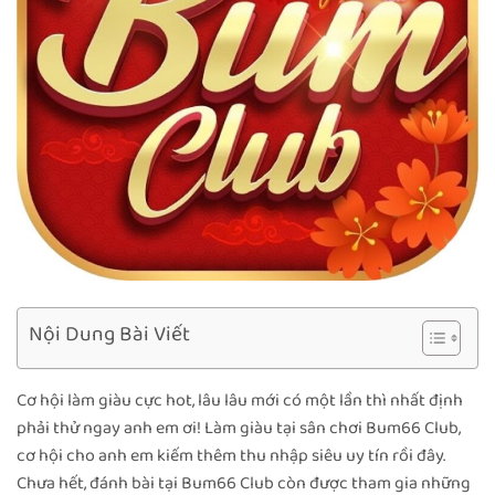
Nội Dung Bài Viết
Cơ hội làm giàu cực hot, lâu lâu mới có một lần thì nhất định
phải thử ngay anh em ơi! Làm giàu tại sân chơi Bum66 Club,
cơ hội cho anh em kiếm thêm thu nhập siêu uy tín rồi đây.
Chưa hết, đánh bài tại Bum66 Club còn được tham gia những