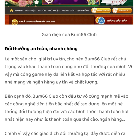
Giao diện của Bum66 Club
Đổi thưởng an toàn, nhanh chóng
Là một sân chơi giải trí uy tín, cho nên
Bum66 Club
rất chú
trọng vào khâu thanh toán cũng như đổi thưởng của mình. Vì
vậy mà cổng game này đã liên kết và hợp tác với rất nhiều
nhà mạng và ngân hàng uy tín và chất lượng.
Bên cạnh đó,
Bum66 Club
còn đầu tư vô cùng mạnh mẽ vào
các công nghệ tiên tiến bậc nhất để tạo dựng lên một hệ
thống đổi thưởng hiện đại với các hình thức thanh toán hot
nhất hiện nay như là: thanh toán qua thẻ cào, ngân hàng,…
Chính vì vậy, các giao dịch đổi thưởng tại đây được diễn ra