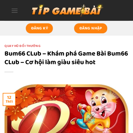
Bỏ
qua
nội
dung
ĐĂNG KÝ
ĐĂNG NHẬP
QUAY HŨ ĐỔI THƯỞNG
Bum66 CLub – Khám phá Game Bài Bum66
CLub – Cơ hội làm giàu siêu hot
12
Th11