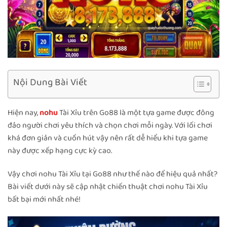
Nội Dung Bài Viết
Hiện nay,
nohu
Tài Xỉu trên Go88 là một tựa game được đông
đảo người chơi yêu thích và chọn chơi mỗi ngày. Với lối chơi
khá đơn giản và cuốn hút vậy nên rất dễ hiểu khi tựa game
này được xếp hạng cực kỳ cao.
Vậy chơi nohu Tài Xỉu tại Go88 như thế nào để hiệu quả nhất?
Bài viết dưới này sẽ cập nhật chiến thuật chơi nohu Tài Xỉu
bất bại mới nhất nhé!