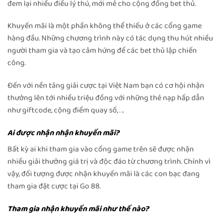
đem lại nhiều điều lý thú, mới mẻ cho cộng đồng bet thủ.
Khuyến mãi là một phần không thể thiếu ở các cổng game
hàng đầu. Những chương trình này có tác dụng thu hút nhiều
người tham gia và tạo cảm hứng để các bet thủ lập chiến
công.
Đến với nền tảng giải cược tại Việt Nam bạn có cơ hội nhận
thưởng lên tới nhiều triệu đồng với những thẻ nạp hấp dẫn
như giftcode, cộng điểm quay số, . ..
Ai được nhận nhận khuyến mãi?
Bất kỳ ai khi tham gia vào cổng game trên sẽ được nhận
nhiều giải thưởng giá trị và độc đáo từ chương trình. Chính vì
vậy, đối tượng được nhận khuyến mãi là các con bạc đang
tham gia đặt cược tại Go 88.
Tham gia nhận khuyến mãi như thế nào?