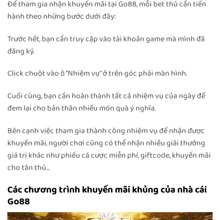
Để tham gia nhận khuyến mãi tại Go88, mỗi bet thủ cần tiến
hành theo những bước dưới đây:
Trước hết, bạn cần truy cập vào tài khoản game mà mình đã
đăng ký.
Click chuột vào ô “Nhiệm vụ” ở trên góc phải màn hình.
Cuối cùng, bạn cần hoàn thành tất cả nhiệm vụ của ngày để
đem lại cho bản thân nhiều món quà ý nghĩa.
Bên cạnh việc tham gia thành công nhiệm vụ để nhận được
khuyến mãi, người chơi cũng có thể nhận nhiều giải thưởng
giá trị khác như phiếu cá cược miễn phí, giftcode, khuyến mãi
cho tân thủ…
Các chương trình khuyến mãi khủng của nhà cái
Go88