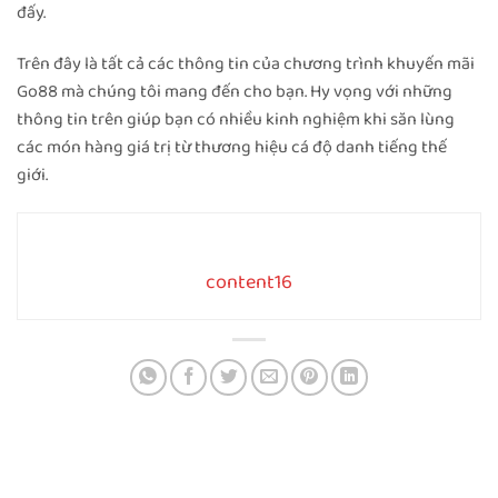
đấy.
Trên đây là tất cả các thông tin của chương trình khuyến mãi
Go88 mà chúng tôi mang đến cho bạn. Hy vọng với những
thông tin trên giúp bạn có nhiều kinh nghiệm khi săn lùng
các món hàng giá trị từ thương hiệu cá độ danh tiếng thế
giới.
content16