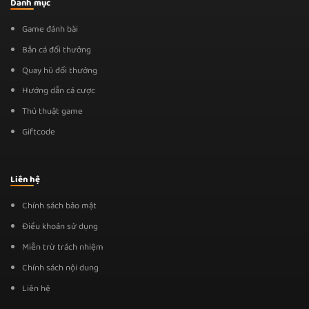
Danh mục
Game đánh bài
Bắn cá đổi thưởng
Quay hũ đổi thưởng
Hướng dẫn cá cược
Thủ thuật game
Giftcode
Liên hệ
Chính sách bảo mật
Điều khoản sử dụng
Miễn trừ trách nhiệm
Chính sách nội dung
Liên hệ