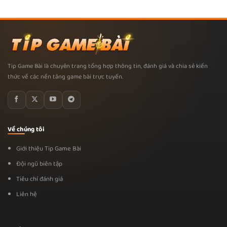
Tip Game Bài là chuyên trang tổng hợp thông tin, đánh giá và chia sẻ kiến
thức về các nền tảng game bài trực tuyến.
Về chúng tôi
Giới thiệu Tip Game Bài
Đội ngũ biên tập
Tiêu chí đánh giá
Liên hệ