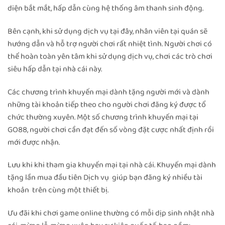
diện bắt mắt, hấp dẫn cùng hệ thống âm thanh sinh động.
Bên cạnh, khi sử dụng dịch vụ tại đây, nhân viên tại quán sẽ
hướng dẫn và hỗ trợ người chơi rất nhiệt tình. Người chơi có
thể hoàn toàn yên tâm khi sử dụng dịch vụ, chơi các trò chơi
siêu hấp dẫn tại nhà cái này.
Các chương trình khuyến mại dành tặng người mới và dành
những tài khoản tiếp theo cho người chơi đăng ký được tổ
chức thường xuyên. Một số chương trình khuyến mại tại
GO88, người chơi cần đạt đến số vòng đặt cược nhất định rồi
mới được nhận.
Lưu khi khi tham gia khuyến mại tại nhà cái. Khuyến mại dành
tặng lần mua đầu tiên Dịch vụ giúp bạn đăng ký nhiều tài
khoản trên cùng một thiết bị.
Ưu đãi khi chơi game online thường có mỗi dịp sinh nhật nhà