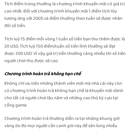
Tích điểm trúng thưởng là chương trình khuyến mãi có giá trị
cao nhất. Đối với chương trình khuyến mãi 1 điểm tích lũy
tương ứng với 200$ và điểm thưởng theo tuần sẽ được nhân
đôi số tiền.
Tích luỹ 15 điểm mỗi vòng 1 tuần số tiền bạn thu thêm được là
20 USD. Tích luỹ 150 điểm/tuần số tiền lĩnh thưởng sẽ đạt
được 200 USD. Vì vậy, giá trị tiền thưởng càng nhiều thì số tiền
người chơi thu được sẽ cao.
Chương trình hoàn trả không hạn chế
Không chỉ ưu tiên những thành viên mới mà nhà cái này còn
có chương trình hoàn trả không hạn chế là khuyến mãi dành
cho tất cả người chơi lâu năm và những cao thủ kỳ cựu tại
cổng game.
Chương trình hoàn trả thường diễn ra tại những khung giờ
vàng do đó mọi người cần canh giờ này để săn lùng nhiều