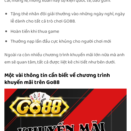
cái, mừng lễ, mừng xuân hay sự kiện quốc tế, bao gồm:
Tặng thẻ nhân đôi giải thưởng vào những ngày nghỉ, ngày
lễ dành cho tất cả trò chơi GO88.
Hoàn tiền khi thua game
Thưởng nạp lần đầu cực khủng cho người chơi mới
Ngoài ra còn nhiều chương trình khuyến mãi lớn nữa mà anh
em sẽ quan tâm, tất cả được liệt kê chi tiết như bên dưới.
Một vài thông tin cần biết về chương trình
khuyến mãi trên Go88