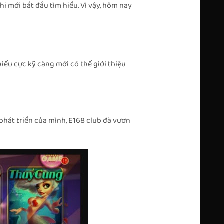
i mới bắt đầu tìm hiểu. Vì vậy, hôm nay
iểu cực kỹ càng mới có thể giới thiệu
phát triển của mình, E168 club đã vươn