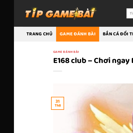
Bỏ
qua
nội
dung
TRANG CHỦ
GAME ĐÁNH BÀI
BẮN CÁ ĐỔI 
GAME ĐÁNH BÀI
E168 club – Chơi ngay
31
Th8