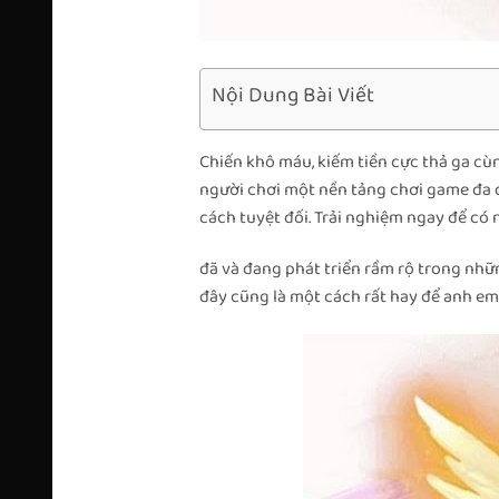
Nội Dung Bài Viết
Chiến khô máu, kiếm tiền cực thả ga cù
người chơi một nền tảng chơi game đa d
cách tuyệt đối. Trải nghiệm ngay để c
đã và đang phát triển rầm rộ trong nhữ
đây cũng là một cách rất hay để anh e