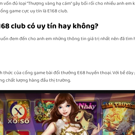
 vốn đủ loại “Thượng vàng hạ cám” gây bối rối cho nhiều anh em kh
cổng game cực uy tín là E168 club.
68 club có uy tín hay không?
uốn đem đến cho anh em những thông tin giá trị nhất nên đã tìm h
nh thức của cổng game bài đổi thưởng E68 huyền thoại. Với bề dày 
ng chất lượng hàng đầu thị trường.