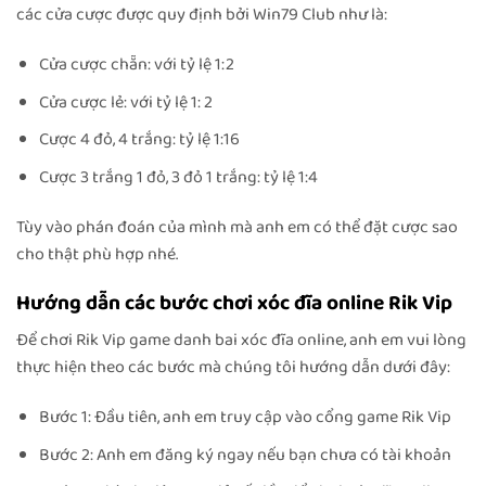
các cửa cược được quy định bởi Win79 Club như là:
Cửa cược chẵn: với tỷ lệ 1:2
Cửa cược lẻ: với tỷ lệ 1: 2
Cược 4 đỏ, 4 trắng: tỷ lệ 1:16
Cược 3 trắng 1 đỏ, 3 đỏ 1 trắng: tỷ lệ 1:4
Tùy vào phán đoán của mình mà anh em có thể đặt cược sao
cho thật phù hợp nhé.
Hướng dẫn các bước chơi xóc đĩa online Rik Vip
Để chơi Rik Vip game danh bai xóc đĩa online, anh em vui lòng
thực hiện theo các bước mà chúng tôi hướng dẫn dưới đây:
Bước 1: Đầu tiên, anh em truy cập vào cổng game Rik Vip
Bước 2: Anh em đăng ký ngay nếu bạn chưa có tài khoản