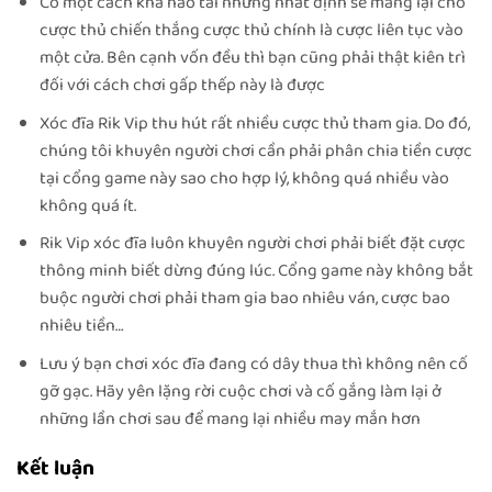
Có một cách khá hao tài nhưng nhất định sẽ mang lại cho
cược thủ chiến thắng cược thủ chính là cược liên tục vào
một cửa. Bên cạnh vốn đều thì bạn cũng phải thật kiên trì
đối với cách chơi gấp thếp này là được
Xóc đĩa Rik Vip thu hút rất nhiều cược thủ tham gia. Do đó,
chúng tôi khuyên người chơi cần phải phân chia tiền cược
tại cổng game này sao cho hợp lý, không quá nhiều vào
không quá ít.
Rik Vip xóc đĩa luôn khuyên người chơi phải biết đặt cược
thông minh biết dừng đúng lúc. Cổng game này không bắt
buộc người chơi phải tham gia bao nhiêu ván, cược bao
nhiêu tiền…
Lưu ý bạn chơi xóc đĩa đang có dây thua thì không nên cố
gỡ gạc. Hãy yên lặng rời cuộc chơi và cố gắng làm lại ở
những lần chơi sau để mang lại nhiều may mắn hơn
Kết luận