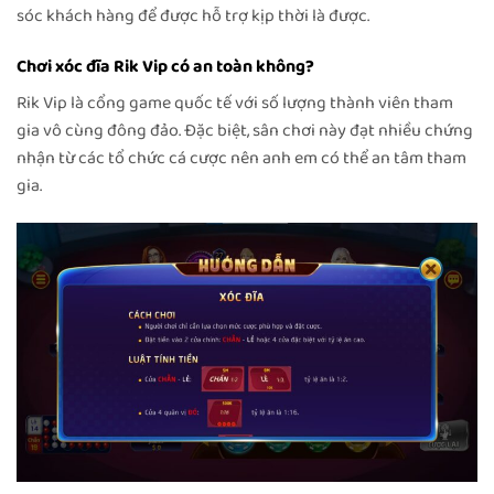
sóc khách hàng để được hỗ trợ kịp thời là được.
Chơi xóc đĩa Rik Vip có an toàn không?
Rik Vip là cổng game quốc tế với số lượng thành viên tham
gia vô cùng đông đảo. Đặc biệt, sân chơi này đạt nhiều chứng
nhận từ các tổ chức cá cược nên anh em có thể an tâm tham
gia.