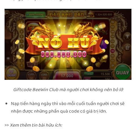
Giftcode BeeWin Club mà người chơi không nên bỏ lỡ
Nạp tiền hàng ngày thì vào mỗi cuối tuần người chơi sẽ
nhận được những phần quà code có giá trị lớn.
>>
Xem thêm tin bài hữu ích: