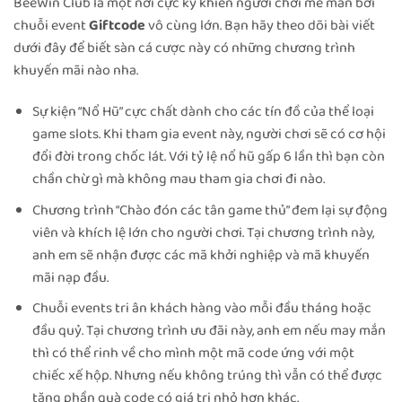
BeeWin Club là một nơi cực kỳ khiến người chơi mê mẩn bởi
chuỗi event
Giftcode
vô cùng lớn. Bạn hãy theo dõi bài viết
dưới đây để biết sàn cá cược này có những chương trình
khuyến mãi nào nha.
Sự kiện “Nổ Hũ” cực chất dành cho các tín đồ của thể loại
game slots. Khi tham gia event này, người chơi sẽ có cơ hội
đổi đời trong chốc lát. Với tỷ lệ nổ hũ gấp 6 lần thì bạn còn
chần chừ gì mà không mau tham gia chơi đi nào.
Chương trình “Chào đón các tân game thủ” đem lại sự động
viên và khích lệ lớn cho người chơi. Tại chương trình này,
anh em sẽ nhận được các mã khởi nghiệp và mã khuyến
mãi nạp đầu.
Chuỗi events tri ân khách hàng vào mỗi đầu tháng hoặc
đầu quỷ. Tại chương trình ưu đãi này, anh em nếu may mắn
thì có thể rinh về cho mình một mã code ứng với một
chiếc xế hộp. Nhưng nếu không trúng thì vẫn có thể được
tặng phần quà code có giá trị nhỏ hơn khác.