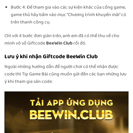
Bước 4: Để tham gia vào các sự kiện khác của cổng game,
game thủ hãy bấm vào mục “Chương trình khuyến mãi” có
trên thanh công cụ.
Chỉ với 4 bước đơn giản trên, anh em đã có thể thu về cho
mình vô số Giftcode
BeeWin Club
rồi đó.
Lưu ý khi nhận Giftcode BeeWin Club
Ngoài những hướng dẫn để người chơi có thể nhận được
code thì Tip Game Bài cũng muốn gửi đến các bạn những lưu
ý khi tham gia săn code: