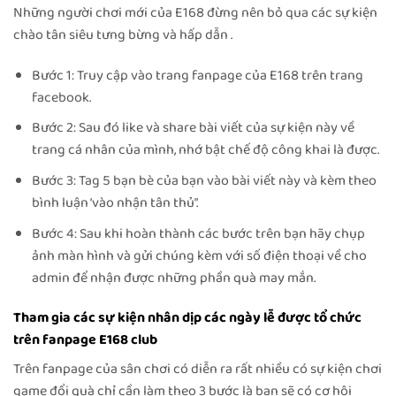
Những người chơi mới của E168 đừng nên bỏ qua các sự kiện
chào tân siêu tưng bừng và hấp dẫn .
Bước 1: Truy cập vào trang fanpage của E168 trên trang
facebook.
Bước 2: Sau đó like và share bài viết của sự kiện này về
trang cá nhân của mình, nhớ bật chế độ công khai là được.
Bước 3: Tag 5 bạn bè của bạn vào bài viết này và kèm theo
bình luận ‘vào nhận tân thủ”.
Bước 4: Sau khi hoàn thành các bước trên bạn hãy chụp
ảnh màn hình và gửi chúng kèm với số điện thoại về cho
admin để nhận được những phần quà may mắn.
Tham gia các sự kiện nhân dịp các ngày lễ được tổ chức
trên fanpage E168 club
Trên fanpage của sân chơi có diễn ra rất nhiều có sự kiện chơi
game đổi quà chỉ cần làm theo 3 bước là bạn sẽ có cơ hội