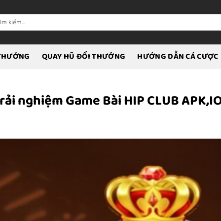
 THƯỞNG
QUAY HŨ ĐỔI THƯỞNG
HƯỚNG DẪN CÁ CƯỢC
Trải nghiệm Game Bài HIP CLUB APK,IO