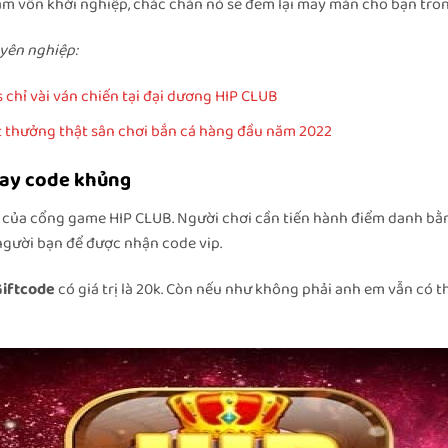
làm vốn khởi nghiệp, chắc chắn nó sẽ đem lại may mắn cho bạn tro
uyên nghiệp:
 chỉ vài ván chiến tại đại dương HIP CLUB
t thưởng thật sân chơi bắn cá hàng đầu năm 2022
gay code khủng
 của cổng game HIP CLUB. Người chơi cần tiến hành điểm danh bằng
người bạn để được nhận code vip.
iftcode
có giá trị là 20k. Còn nếu như không phải anh em vẫn có 