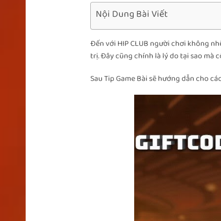
Nội Dung Bài Viết
Đến với HIP CLUB người chơi không nhữ
trị. Đây cũng chính là lý do tại sao mà
Sau Tip Game Bài sẽ hướng dẫn cho cá