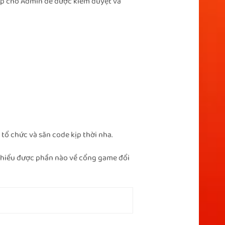
hụp cho Admin để được kiểm duyệt và
tổ chức và săn code kịp thời nha.
hể hiểu được phần nào về cổng game đổi