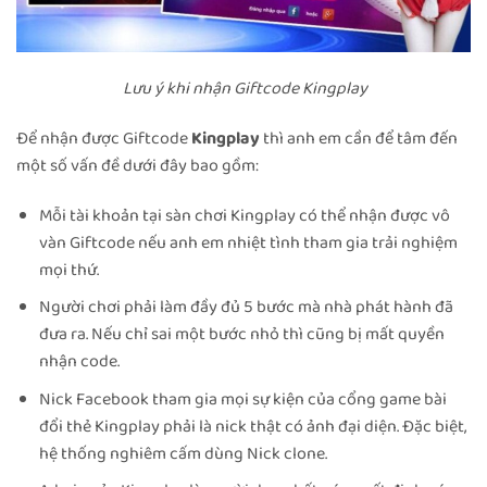
Lưu ý khi nhận Giftcode Kingplay
Để nhận được Giftcode
Kingplay
thì anh em cần để tâm đến
một số vấn đề dưới đây bao gồm:
Mỗi tài khoản tại sàn chơi Kingplay có thể nhận được vô
vàn Giftcode nếu anh em nhiệt tình tham gia trải nghiệm
mọi thứ.
Người chơi phải làm đầy đủ 5 bước mà nhà phát hành đã
đưa ra. Nếu chỉ sai một bước nhỏ thì cũng bị mất quyền
nhận code.
Nick Facebook tham gia mọi sự kiện của cổng game bài
đổi thẻ Kingplay phải là nick thật có ảnh đại diện. Đặc biệt,
hệ thống nghiêm cấm dùng Nick clone.