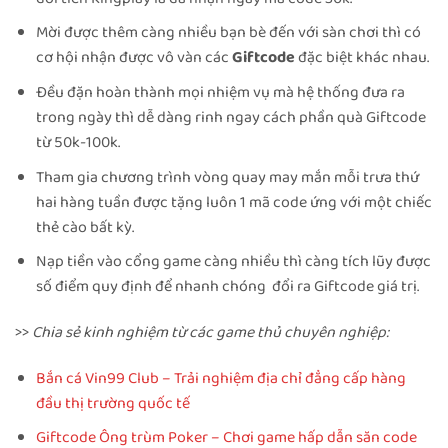
Mời được thêm càng nhiều bạn bè đến với sàn chơi thì có
cơ hội nhận được vô vàn các
Giftcode
đặc biệt khác nhau.
Đều đặn hoàn thành mọi nhiệm vụ mà hệ thống đưa ra
trong ngày thì dễ dàng rinh ngay cách phần quà Giftcode
từ 50k-100k.
Tham gia chương trình vòng quay may mắn mỗi trưa thứ
hai hàng tuần được tặng luôn 1 mã code ứng với một chiếc
thẻ cào bất kỳ.
Nạp tiền vào cổng game càng nhiều thì càng tích lũy được
số điểm quy định để nhanh chóng đổi ra Giftcode giá trị.
>>
Chia sẻ kinh nghiệm từ các game thủ chuyên nghiệp:
Bắn cá Vin99 Club – Trải nghiệm địa chỉ đẳng cấp hàng
đầu thị trường quốc tế
Giftcode Ông trùm Poker – Chơi game hấp dẫn săn code