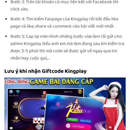
Bước 3: Trên tài khoản có mục liên kết với Facebook thì
click vào.
Bước 4: Tìm kiếm Fanpage của Kingplay rồi bắt đầu like
page và like, share và comment vào bài viết mới nhất.
Bước 5: Cap lại màn hình những bước vừa làm rồi gửi cho
admin Kingplay. Nếu anh em mà làm đúng sau khi kiểm tra
được 3-5 phút thì mã code sẽ được gửi về ngay qua tin
nhắn hay cuộc gọi,…
Lưu ý khi nhận Giftcode Kingplay