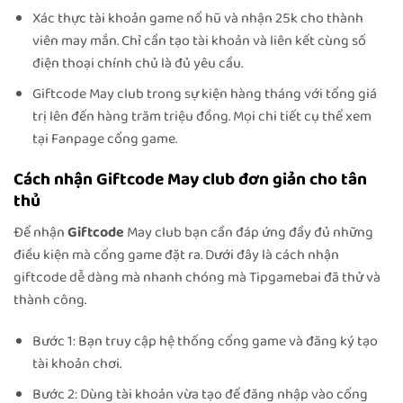
Xác thực tài khoản game nổ hũ và nhận 25k cho thành
viên may mắn. Chỉ cần tạo tài khoản và liên kết cùng số
điện thoại chính chủ là đủ yêu cầu.
Giftcode May club trong sự kiện hàng tháng với tổng giá
trị lên đến hàng trăm triệu đồng. Mọi chi tiết cụ thể xem
tại Fanpage cổng game.
Cách nhận Giftcode May club đơn giản cho tân
thủ
Để nhận
Giftcode
May club bạn cần đáp ứng đầy đủ những
điều kiện mà cổng game đặt ra. Dưới đây là cách nhận
giftcode dễ dàng mà nhanh chóng mà Tipgamebai đã thử và
thành công.
Bước 1: Bạn truy cập hệ thống cổng game và đăng ký tạo
tài khoản chơi.
Bước 2: Dùng tài khoản vừa tạo để đăng nhập vào cổng