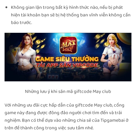
Không gian lận trong bất kỳ hình thức nào, nếu bị phát
hiện tài khoản bạn sẽ bị hệ thống ban vĩnh viễn không cần
báo trước.
Những lưu ý khi săn mã giftcode May club
Với những ưu đãi cực hấp dẫn của giftcode May club, cổng
game này đang được đông đảo người chơi tìm đến và trải
nghiệm. Bạn có thể dựa vào những chia sẻ của Tipgamebai ở
trên đề thành công trong việc sưu tầm nhé.