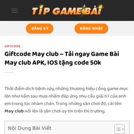
Bỏ
qua
nội
dung
ĐĂNG KÝ
ĐĂNG NHẬP
GIFTCODE
Giftcode May club – Tải ngay Game Bài
May club APK, IOS tặng code 50k
Thời điểm dịch bệnh này, những thương hiệu cổng game mọc
lên như nấm sau mưa nhằm đáp ứng nhu cầu giải trí của anh
em trong lúc nhàm chán. Trong những sân chơi đó, cái tên
May club
nổi lên là sân chơi uy tín trên thị trường.
Nội Dung Bài Viết