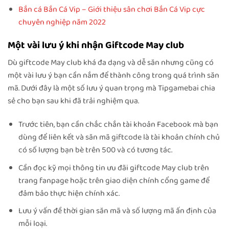
Bắn cá Bắn Cá Vip – Giới thiệu sân chơi Bắn Cá Vip cực
chuyên nghiệp năm 2022
Một vài lưu ý khi nhận Giftcode May club
Dù giftcode May club khá đa dạng và dễ săn nhưng cũng có
một vài lưu ý bạn cần nắm để thành công trong quá trình săn
mã. Dưới đây là một số lưu ý quan trọng mà Tipgamebai chia
sẻ cho bạn sau khi đã trải nghiệm qua.
Trước tiên, bạn cần chắc chắn tài khoản Facebook mà bạn
dùng để liên kết và săn mã giftcode là tài khoản chính chủ
có số lượng bạn bè trên 500 và có tương tác
.
Cần đọc kỹ mọi thông tin ưu đãi giftcode May club trên
trang fanpage hoặc trên giao diện chính cổng game để
đảm bảo thực hiện chính xác.
Lưu ý vấn đề thời gian săn mã và số lượng mã ấn định của
mỗi loại.