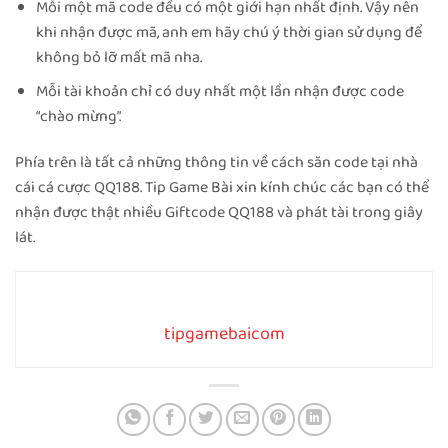
Mỗi một mã code đều có một giới hạn nhất định. Vậy nên
khi nhận được mã, anh em hãy chú ý thời gian sử dụng để
không bỏ lỡ mất mã nha.
Mỗi tài khoản chỉ có duy nhất một lần nhận được code
“chào mừng”.
Phía trên là tất cả những thông tin về cách săn code tại nhà
cái cá cược QQ188. Tip Game Bài xin kính chúc các bạn có thể
nhận được thật nhiều Giftcode QQ188 và phát tài trong giây
lát.
tipgamebaicom