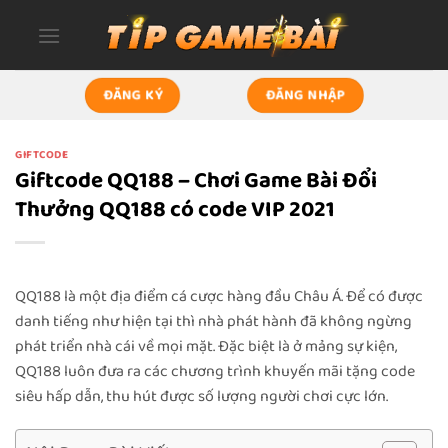
Bỏ
qua
nội
dung
ĐĂNG KÝ
ĐĂNG NHẬP
GIFTCODE
Giftcode QQ188 – Chơi Game Bài Đổi
Thưởng QQ188 có code VIP 2021
QQ188 là một địa điểm cá cược hàng đầu Châu Á. Để có được
danh tiếng như hiện tại thì nhà phát hành đã không ngừng
phát triển nhà cái về mọi mặt. Đặc biệt là ở mảng sự kiện,
QQ188 luôn đưa ra các chương trình khuyến mãi tặng code
siêu hấp dẫn, thu hút được số lượng người chơi cực lớn.