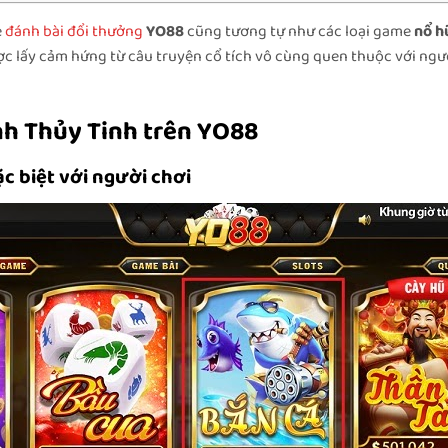
e
đánh bài đổi thưởng
YO88
cũng tương tự như các loại game
nổ h
ợc lấy cảm hứng từ câu truyện cổ tích vô cùng quen thuộc với ngườ
nh Thủy Tinh trên YO88
c biệt với người chơi