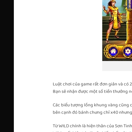
Luật chơi của game rất đơn giản và có 20
Bạn sẽ nhận được một số tiền thưởng nế
Các biểu tượng lồng khung vàng cũng ch
bên cạnh đó bánh chưng chỉ x40 nhưng l
Từ WILD chính là hiện thân của Sơn Tin