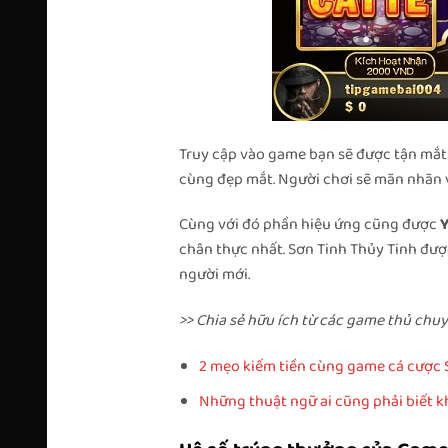
Truy cập vào game bạn sẽ được tận mắt 
cùng đẹp mắt. Người chơi sẽ mãn nhãn v
Cùng với đó phần hiệu ứng cũng được
chân thực nhất. Sơn Tinh Thủy Tinh đượ
người mới.
>> Chia sẻ hữu ích từ các game thủ chu
2 mẹo kiếm tiền cùng game cá cược 
Những thuật ngữ ai cũng phải biết 