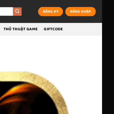
ĐĂNG KÝ
ĐĂNG NHẬP
THỦ THUẬT GAME
GIFTCODE