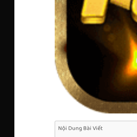
Nội Dung Bài Viết