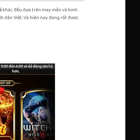
ũ
khác đều dựa trên may mắn và kinh
i dân Việt. Và hiện nay đang rất được