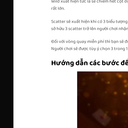
Wild xuất hiện tức là sẽ chiếm hết cột 
rất lớn.
Scatter sẽ xuất hiện khi có 3 biểu tượn
sở hữu 3 scatter trở lên người chơi nhậ
Đối với vòng quay miễn phí thì bạn sẽ đ
Người chơi sẽ được tùy ý chọn 3 trong 
Hướng dẫn các bước để 