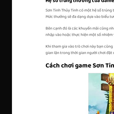
Hệ số trúng thưởng của Game
Sơn Tinh Thủy Tinh có một hệ số trúng 
Mức thưởng sẽ đa dạng dựa vào biểu tượ
Bên cạnh đó là các khuyến mãi cũng nh
nhập vào hoặc thực hiện một số nhiệm v
Khi tham gia vào trò chơi này bạn cũng 
gian lận trong thời gian người chơi đặt
Cách chơi game Sơn Tin