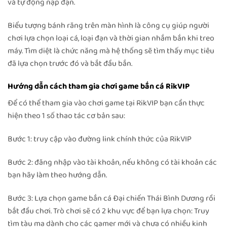
và tự động nạp đạn.
Biểu tượng bánh răng trên màn hình là công cụ giúp người
chơi lựa chọn loại cá, loại đạn và thời gian nhắm bắn khi treo
máy. Tìm diệt là chức năng mà hệ thống sẽ tìm thấy mục tiêu
đã lựa chọn trước đó và bắt đầu bắn.
Hướng dẫn cách tham gia chơi game bắn cá RikVIP
Để có thể tham gia vào chơi game tại RikVIP bạn cần thực
hiện theo 1 số thao tác cơ bản sau:
Bước 1: truy cập vào đường link chính thức của RikVIP
Bước 2: đăng nhập vào tài khoản, nếu không có tài khoản các
bạn hãy làm theo hướng dẫn.
Bước 3: Lựa chọn game bắn cá Đại chiến Thái Bình Dương rồi
bắt đầu chơi. Trò chơi sẽ có 2 khu vực để bạn lựa chọn: Truy
tìm tàu ma dành cho các gamer mới và chưa có nhiều kinh