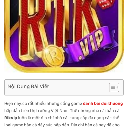
Nội Dung Bài Viết
Hiện nay, có rất nhiều những cổng game
danh bai doi thuong
hấp dẫn trên thị trường Việt Nam. Thế nhưng nhà cái bắn cá
Rikvip
luôn là một địa chỉ nhà cái cung cấp đa dạng các thể
loại game bắn cá đầy sức hấp dẫn. Địa chỉ bắn cá này đã cho