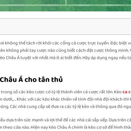
hơi không thể tách rời khỏi các cổng cá cược trực tuyến. Đặc biệt 
iên không phải tay cược nào cũng biết cách đặt cược thông minh. V
kèo Châu Á tuyệt vời nhất mà ít ai biết đến. Hãy áp dụng ngay nếu 
 Châu Á cho tân thủ
t trong số các kèo cược có tỷ lệ thành viên cá cược rất lớn. Kèo
ca 
n dưới,…. Khác với các kèo khác thiên về tính đội nhà đội khách th
óng. Các nhà cung cấp sẽ đưa ra các tỷ lệ kèo và thông qua đó ngườ
ều dựa trên sức mạnh và lợi thế để các nhà cái sắp xếp. Dựa trên c
 theo cửa nào. Hiện nay kèo Châu Á chính là kèo cơ sở để hình thà