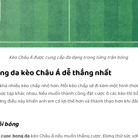
Kèo Châu Á được cung cấp đa dạng trong từng trận bóng
ng da kèo Châu Á dễ thắng nhất
 khá nhiều kèo chấp nhỏ hơn. Mỗi kèo chấp sẽ đi kèm một hình thức
hức tạp khác nhau. Nếu muốn thành công đặt cược ở các kèo thì bắ
g điều này khiến anh em có lợi thế hơn và thành thạo hơn khi đầ
ội bóng
 cuoc bong da
kèo Châu Á nếu muốn thắng cược. Đừng thử sức với