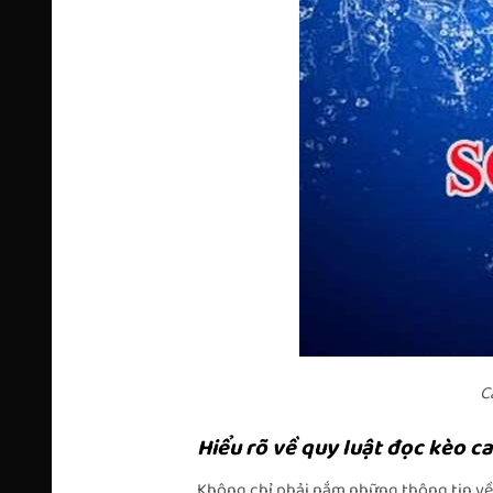
C
Hiểu rõ về quy luật đọc kèo c
Không chỉ phải nắm những thông tin về 