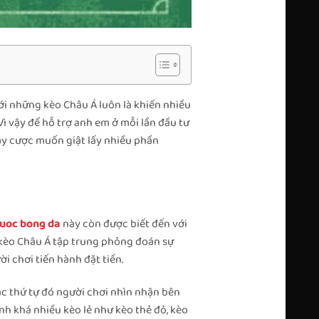
với những kèo Châu Á luôn là khiến nhiều
ì vậy để hỗ trợ anh em ở mỗi lần đầu tư
tay cược muốn giật lấy nhiều phần
cuoc bong da
này còn được biết đến với
ì kèo Châu Á tập trung phỏng đoán sự
i chơi tiến hành đặt tiền.
ác thứ tự đó người chơi nhìn nhận bên
nh khá nhiều kèo lẻ như kèo thẻ đỏ, kèo