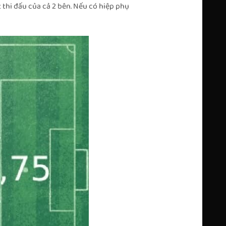
t thi đấu của cả 2 bên. Nếu có hiệp phụ