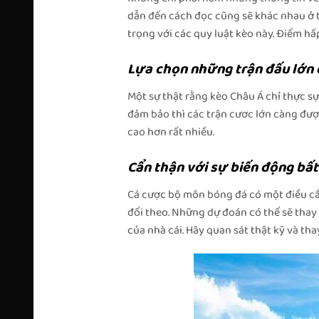
dẫn đến cách đọc cũng sẽ khác nhau ở t
trọng với các quy luật kèo này. Điểm hấ
Lựa chọn những trận đấu lớn 
Một sự thật rằng kèo Châu Á chỉ thực sự
đảm bảo thì các trận cươc lớn càng đượ
cao hơn rất nhiều.
Cẩn thận với sự biến động bấ
Cá cược bộ môn bóng đá có một điều cần
đổi theo. Những dự đoán có thể sẽ thay 
của nhà cái. Hãy quan sát thật kỹ và thay