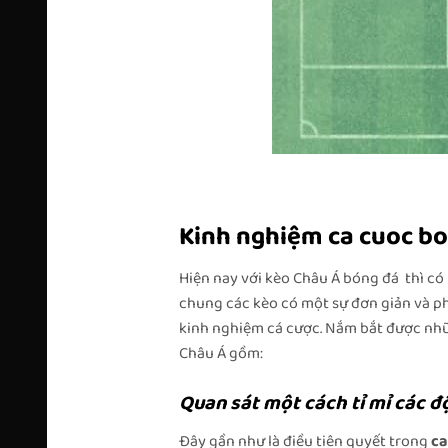
Kinh nghiệm ca cuoc bo
Hiện nay với kèo Châu Á bóng đá thì có
chung các kèo có một sự đơn giản và p
kinh nghiệm cá cược. Nắm bắt được nhữn
Châu Á gồm:
Quan sát một cách tỉ mỉ các đ
Đây gần như là điều tiên quyết trong
ca