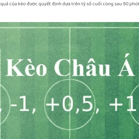
ết quả của kèo được quyết định dựa trên tỷ số cuối cùng sau 90 phú