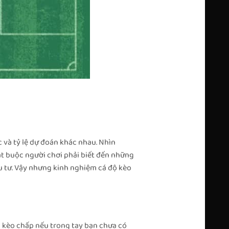
 và tỷ lệ dự đoán khác nhau. Nhìn
t buộc người chơi phải biết đến những
u tư. Vậy nhưng kinh nghiệm cá độ kèo
 kèo chấp nếu trong tay bạn chưa có