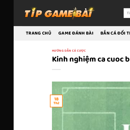
Bỏ
qua
nội
dung
TRANG CHỦ
GAME ĐÁNH BÀI
BẮN CÁ ĐỔI 
HƯỚNG DẪN CÁ CƯỢC
Kinh nghiệm ca cuoc b
18
Th2