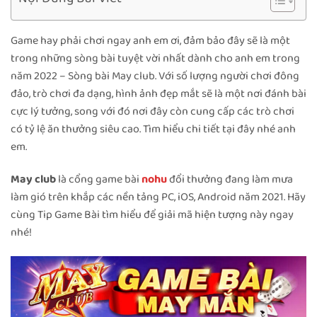
Game hay phải chơi ngay anh em ơi, đảm bảo đây sẽ là một
trong những sòng bài tuyệt vời nhất dành cho anh em trong
năm 2022 – Sòng bài May club. Với số lượng người chơi đông
đảo, trò chơi đa dạng, hình ảnh đẹp mắt sẽ là một nơi đánh bài
cực lý tưởng, song với đó nơi đây còn cung cấp các trò chơi
có tỷ lệ ăn thưởng siêu cao. Tìm hiểu chi tiết tại đây nhé anh
em.
May club
là cổng game bài
nohu
đổi thưởng đang làm mưa
làm gió trên khắp các nền tảng PC, iOS, Android năm 2021. Hãy
cùng Tip Game Bài tìm hiểu để giải mã hiện tượng này ngay
nhé!