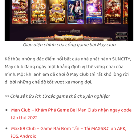
Giao diện chính của cổng game bài May club
Kế thừa những đặc điểm nổi bật của nhà phát hành SUNCITY,
May club đang ngày một khẳng định vị thế vững chãi của
mình. Một khi anh em đã chơi ở May club thì rất khó lòng rời
đi bởi những chế độ tốt vượt xa mong đợi.
>> Chia sẻ hữu ích từ các game thủ chuyên nghiệp:
Man Club – Khám Phá Game Bài Man Club nhận ngay code
tân thủ 2022
Max68 Club – Game Bài Bom Tấn – Tải MAX68.Club APK,
iOS, Android