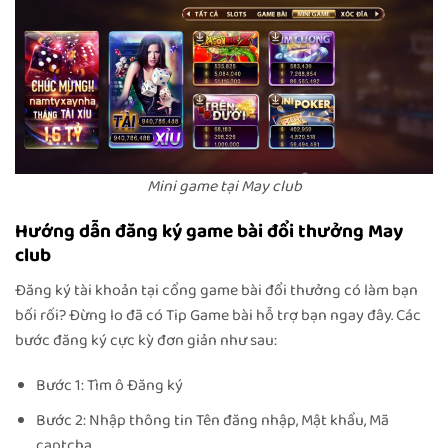
Mini game tại May club
Hướng dẫn đăng ký game bài đổi thưởng May
club
Đăng ký tài khoản tại cổng game bài đổi thưởng có làm bạn
bối rối? Đừng lo đã có Tip Game bài hỗ trợ bạn ngay đây. Các
bước đăng ký cực kỳ đơn giản như sau:
Bước 1: Tìm ô Đăng ký
Bước 2: Nhập thông tin Tên đăng nhập, Mật khẩu, Mã
captcha