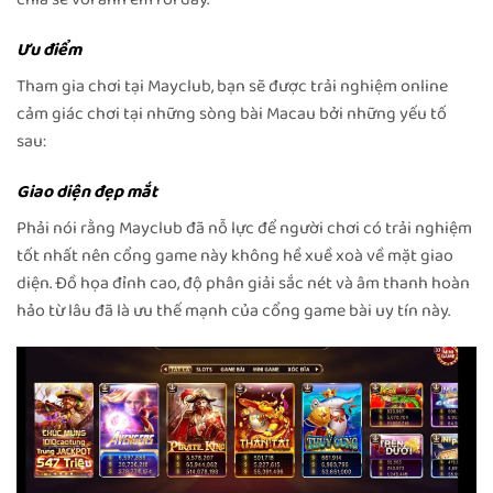
Ưu điểm
Tham gia chơi tại Mayclub, bạn sẽ được trải nghiệm online
cảm giác chơi tại những sòng bài Macau bởi những yếu tố
sau:
Giao diện đẹp mắt
Phải nói rằng Mayclub đã nỗ lực để người chơi có trải nghiệm
tốt nhất nên cổng game này không hề xuề xoà về mặt giao
diện. Đồ họa đỉnh cao, độ phân giải sắc nét và âm thanh hoàn
hảo từ lâu đã là ưu thế mạnh của cổng game bài uy tín này.