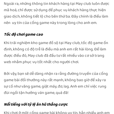
Ngoài ra, những thông tin khách hàng tại May club luôn được
mã hoá, chỉ được sử dụng để phục vụ khách hàng thực hiện
giao dịch, không tiết lộ cho bên thứ ba. Đây chính là điều làm
nên uy tín của cổng game này trong lòng cho anh em.
Tốc độ chơi game cao
Khi trải nghiệm kho game đồ sộ tại May club, tốc độ game ổn
định, không có độ trễ là điều mà anh em rất hài lòng. Để làm
được điều đó, May club đã đầu tư rất nhiều vào cơ sở trang
web nhằm phục vụ tốt nhất cho người chơi.
Bởi vậy, bạn sẽ dễ dàng nhận ra rằng đường truyền của cổng
game bài đổi thưởng này rất mạnh, không bao giờ để xảy ra
sự cố như văng game, giật máy, đơ, lag. Anh em chỉ việc rung
đùi ngồi tận hưởng ván game, quá đã!
Nổi tiếng với tỷ lệ ăn hũ thắng cược
Khi chơi ở một cổng game bài không uy tín, hẳn nhiều anh em