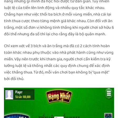
năng những gì mình đã học hỏi được từ dân gian. Tuy nhiên
luật lệ của tiến lên linh động và nhiều quy tắc khác nhau.
Chẳng hạn như việc thối ba bích ở mỗi vùng miền, nhà cái lại
tính thua cược theo từng mệnh giá khác nhau. Còn đối với ăn
trắng, một số đơn vị không tính thắng khi người chơi sở hữu 6
đôi thế nhưng đa số thì lại cho rằng đây là bộ quân mạnh.
Chỉ xem xét về 3 bích và ăn trắng mà đã có 2 cách tính hoàn
toàn khác nhau phụ thuộc vào nhà phát hành cũng như vùng
miền. Vậy nên trước khi tham gia, người chơi cần kiểm tra kỹ
lưỡng luật lệ và thống nhất các quy định chung để xác định
việc thắng thua. Từ đó, mỗi ván chơi bạn không bị “qua mặt”
bởi đối thủ.