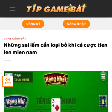
Bỏ
qua
nội
dung
ĐĂNG KÝ
ĐĂNG NHẬP
GAME ĐÁNH BÀI
Những sai lầm cần loại bỏ khi cá cược tien
len mien nam
04
Th11