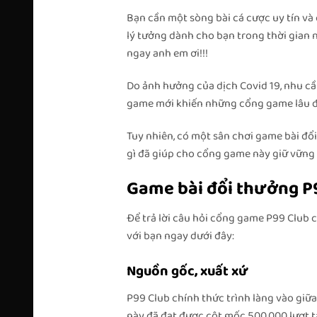
Bạn cần một sòng bài cá cược uy tín và 
lý tưởng dành cho bạn trong thời gian n
ngay anh em ơi!!!
Do ảnh hưởng của dịch Covid 19, nhu cầu
game mới khiến những cổng game lâu đờ
Tuy nhiên, có một sân chơi game bài đ
gì đã giúp cho cổng game này giữ vững 
Game bài đổi thưởng P9
Để trả lời câu hỏi cổng game P99 Club c
với bạn ngay dưới đây:
Nguồn gốc, xuất xứ
P99 Club chính thức trình làng vào giữ
này đã đạt được cột mốc 500.000 lượt t