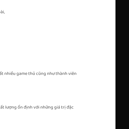
ài,
a rất nhiều game thủ cũng như thành viên
ất lượng ổn định với những giá trị đặc