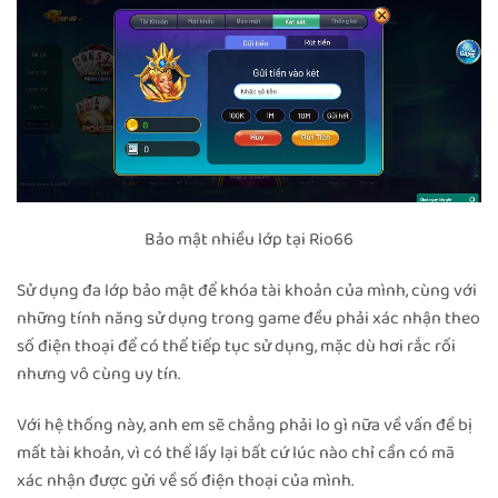
Bảo mật nhiều lớp tại
Rio66
Sử dụng đa lớp bảo mật để khóa tài khoản của mình, cùng với
những tính năng sử dụng trong game đều phải xác nhận theo
số điện thoại để có thể tiếp tục sử dụng, mặc dù hơi rắc rối
nhưng vô cùng uy tín.
Với hệ thống này, anh em sẽ chẳng phải lo gì nữa về vấn đề bị
mất tài khoản, vì có thể lấy lại bất cứ lúc nào chỉ cần có mã
xác nhận được gửi về số điện thoại của mình.