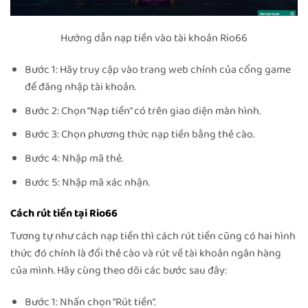
Hướng dẫn nạp tiền vào tài khoản Rio66
Bước 1: Hãy truy cập vào trang web chính của cổng game
để đăng nhập tài khoản.
Bước 2: Chọn “Nạp tiền” có trên giao diện màn hình.
Bước 3: Chọn phương thức nạp tiền bằng thẻ cào.
Bước 4: Nhập mã thẻ.
Bước 5: Nhập mã xác nhận.
Cách rút tiền tại
Rio66
Tương tự như cách nạp tiền thì cách rút tiền cũng có hai hình
thức đó chính là đổi thẻ cào và rút về tài khoản ngân hàng
của mình. Hãy cùng theo dõi các bước sau đây:
Bước 1: Nhấn chọn “Rút tiền”.