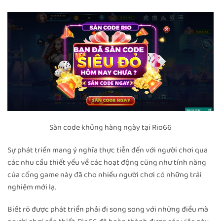
Săn code khủng hàng ngày tại
Rio66
Sự phát triển mang ý nghĩa thực tiễn đến với người chơi qua
các nhu cầu thiết yếu về các hoạt động cũng như tính năng
của cổng game này đã cho nhiều người chơi có những trải
nghiệm mới lạ.
Biết rõ được phát triển phải đi song song với những điều mà