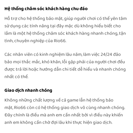
Hệ thống chăm sóc khách hàng chu đáo
Hỗ trợ cho hệ thống bảo mật, giúp người chơi có thể yên tâm
sử dụng các tính năng tại đây mặc dù không hiểu biết cho
lắm là một hệ thống chăm sóc khách hàng nhanh chóng, tận
tình, chuyên nghiệp của
Rio66
.
Các nhân viên có kinh nghiệm lâu năm, làm việc 24/24 đảo
bảo mọi thắc mắc, khó khăn, lỗi gặp phải của người chơi đều
được trả lời hoặc hướng dẫn chi tiết dễ hiểu và nhanh chóng
nhất có thể.
Giao dịch nhanh chóng
Không những chất lượng về cả game lẫn hệ thống bảo
mật,
Rio66
còn có hệ thống giao dịch vô cùng nhanh chóng.
Đây chính là điều mà anh em cần nhất bởi vì điều này khiến
anh em không cần chờ đợi lâu khi thực hiện giao dịch.