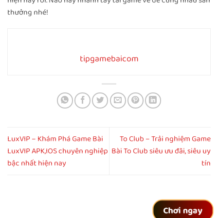
hiện nay rồi. Nào hãy nhanh tay tải game về để cùng nhau săn
thưởng nhé!
tipgamebaicom
LuxVIP – Khám Phá Game Bài
To Club – Trải nghiệm Game
LuxVIP APK,IOS chuyên nghiệp
Bài To Club siêu ưu đãi, siêu uy
bậc nhất hiện nay
tín
Chơi ngay