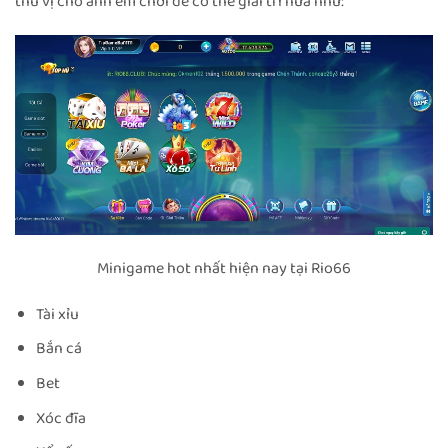
thú vị cho anh em chơi để có thể giải trí nữa như:
Minigame hot nhất hiện nay tại
Rio66
Tài xỉu
Bắn cá
Bet
Xóc đĩa