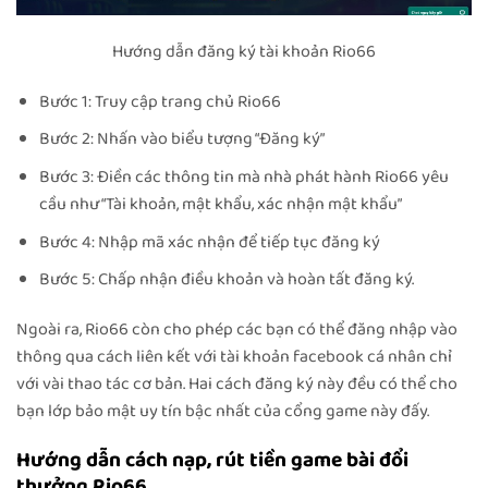
Hướng dẫn đăng ký tài khoản Rio66
Bước 1: Truy cập trang chủ
Rio66
Bước 2: Nhấn vào biểu tượng “Đăng ký”
Bước 3: Điền các thông tin mà nhà phát hành
Rio66
yêu
cầu như “Tài khoản, mật khẩu, xác nhận mật khẩu”
Bước 4: Nhập mã xác nhận để tiếp tục đăng ký
Bước 5: Chấp nhận điều khoản và hoàn tất đăng ký.
Ngoài ra,
Rio66
còn cho phép các bạn có thể đăng nhập vào
thông qua cách liên kết với tài khoản facebook cá nhân chỉ
với vài thao tác cơ bản. Hai cách đăng ký này đều có thể cho
bạn lớp bảo mật uy tín bậc nhất của cổng game này đấy.
Hướng dẫn cách nạp, rút tiền game bài đổi
thưởng
Rio66