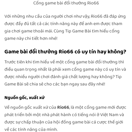
Cổng game bài đổi thưởng
Rio66
Với những nhu cầu của người chơi như vậy,
Rio66
đã đáp ứng
được đầy đủ tất cả các tính năng này để anh em được tham
gia chơi game thoải mái. Cùng Tip Game Bài tìm hiểu cổng
game này chi tiết hơn nhé!
Game bài đổi thưởng
Rio66
có uy tín hay không?
Trước tiên khi tìm hiểu về một cổng game bài đổi thưởng thì
điều quan trọng nhất là phải xem cổng game này có uy tín và
được nhiều người chơi đánh giá chất lượng hay không? Tip
Game Bài sẽ chia sẻ cho các bạn ngay sau đây nhé!
Nguồn gốc, xuất xứ
Về nguồn gốc xuất xứ của
Rio66
, là một cổng game mới được
phát triển bởi một nhà phát hành có tiếng nói ở Việt Nam và
được sự chấp thuận của hội đồng game bài cá cược thế giới
về các tính năng của mình.