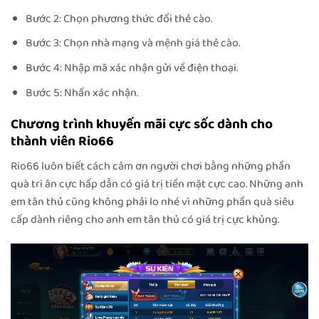
Bước 2: Chọn phương thức đổi thẻ cào.
Bước 3: Chọn nhà mạng và mệnh giá thẻ cào.
Bước 4: Nhập mã xác nhận gửi về điện thoại.
Bước 5: Nhấn xác nhận.
Chương trình khuyến mãi cực sốc dành cho
thành viên
Rio66
Rio66
luôn biết cách cảm ơn người chơi bằng những phần
quà tri ân cực hấp dẫn có giá trị tiền mặt cực cao. Những anh
em tân thủ cũng không phải lo nhé vì những phần quà siêu
cấp dành riêng cho anh em tân thủ có giá trị cực khủng.