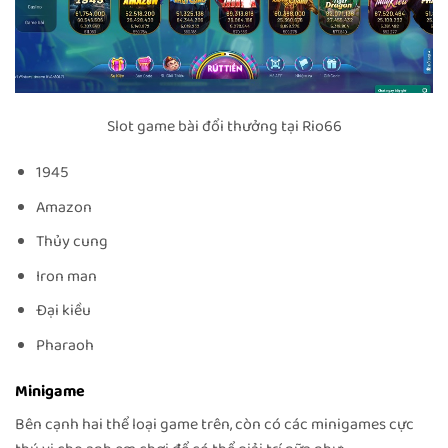
Slot game bài đổi thưởng tại
Rio66
1945
Amazon
Thủy cung
Iron man
Đại kiều
Pharaoh
Minigame
Bên cạnh hai thể loại game trên, còn có các minigames cực