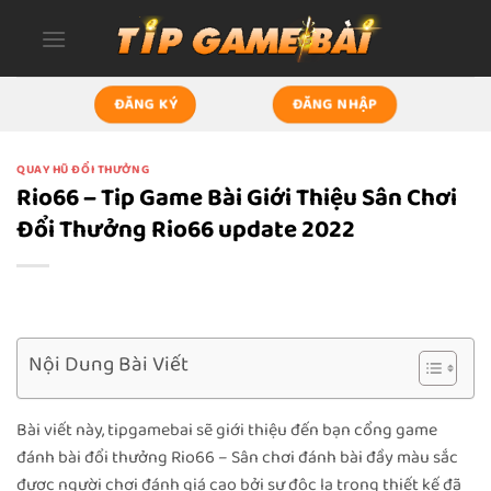
Bỏ
qua
nội
dung
ĐĂNG KÝ
ĐĂNG NHẬP
QUAY HŨ ĐỔI THƯỞNG
Rio66 – Tip Game Bài Giới Thiệu Sân Chơi
Đổi Thưởng Rio66 update 2022
Nội Dung Bài Viết
Bài viết này, tipgamebai sẽ giới thiệu đến bạn cổng game
đánh bài đổi thưởng Rio66 – Sân chơi đánh bài đầy màu sắc
được người chơi đánh giá cao bởi sự độc lạ trong thiết kế đã