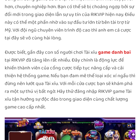
hơn, chuyên nghiệp hơn. Bạn có thể sẽ bị choáng ngợp bởi sự
đổi mới trong giao diện lẫn sự uy tín của RIKVIP hiện nay. Điều
này có thể một phần nhờ vào sự đầu tư lớn từ bên tài trợ từ
Mỹ. Với đội ngũ chuyên viên trình độ cao thì anh em cá cược
tại đây sẽ vô cùng hài lòng.
Được biết, gần đây con số người chơi Tài xỉu
game danh bai
tại RIKVIP đã tăng lên rất nhiều. Đây chính là động lực để
khiến thành viên của cổng cược tiếp tục nâng cấp và cải
thiện hệ thống game. Nếu bạn đam mê thể loại xóc xí ngầu thì
đừng nên lướt qua Tài xỉu. Với mỗi cửa cược bạn sẽ khám phá
ra một sự thú vị bất ngờ. Hãy thử đăng nhập RIKVIP game Tài
xỉu tận hưởng sự độc đáo trong giao diện cùng chất lượng
game cao cấp nhất.