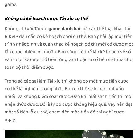
game.
Không có kế hoạch cược Tài xỉu cụ thể
Không chỉ với Tài xỉu
game danh bai
mà các thể loại khác tại
RIKVIP đều cần có kế hoạch chơi cụ thể. Bạn phải lập một tiến
trình nhất định và tuân theo kế hoạch đó thì mới có được một
lần cược nhiều lợi nhuận. Bạn cũng có thể lập kế hoạch về số
ván cược sẽ cược, số tiền từng ván hoặc là số tiền sẽ thua cho
toàn bộ thời điểm cược.
Trong số các sai lầm Tài xỉu thì không có một mức tiền cược
cụ thể là nghiêm trọng nhất. Bạn có thể sẽ bị hao hụt vốn
nhiều và không kiểm soát được. Đến khi mất sạch tiền thì mới
nhận thức được. Đó là lý do cược không hiệu quả. Vậy nên đặt
một số tiền lỗ cụ thể, chạm đến mốc tiền đó thì nghỉ cược
ngay.