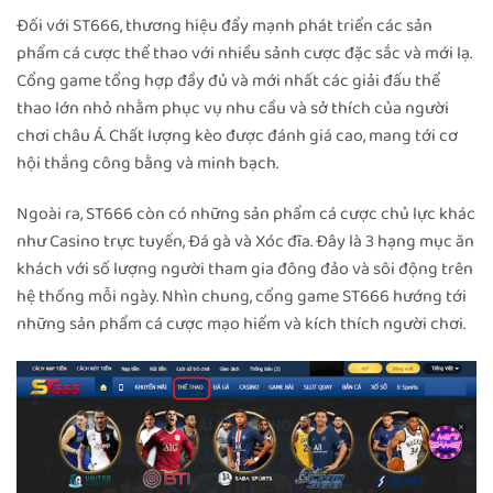
Đối với ST666, thương hiệu đẩy mạnh phát triển các sản
phẩm cá cược thể thao với nhiều sảnh cược đặc sắc và mới lạ.
Cổng game tổng hợp đầy đủ và mới nhất các giải đấu thể
thao lớn nhỏ nhằm phục vụ nhu cầu và sở thích của người
chơi châu Á. Chất lượng kèo được đánh giá cao, mang tới cơ
hội thắng công bằng và minh bạch.
Ngoài ra, ST666 còn có những sản phẩm cá cược chủ lực khác
như Casino trực tuyến, Đá gà và Xóc đĩa. Đây là 3 hạng mục ăn
khách với số lượng người tham gia đông đảo và sôi động trên
hệ thống mỗi ngày. Nhìn chung, cổng game ST666 hướng tới
những sản phẩm cá cược mạo hiểm và kích thích người chơi.