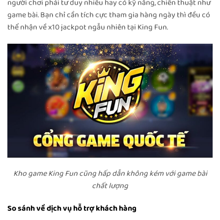
người chơi phải tư duy nhiều hay có kỹ năng, chiến thuật như
game bài. Bạn chỉ cần tích cực tham gia hàng ngày thì đều có
thể nhận về x10 jackpot ngẫu nhiên tại King Fun.
Kho game King Fun cũng hấp dẫn không kém với game bài
chất lượng
So sánh về dịch vụ hỗ trợ khách hàng