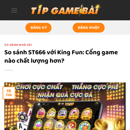
Bỏ
qua
nội
dung
ĐĂNG KÝ
ĐĂNG NHẬP
SO SÁNH NHÀ CÁI
So sánh ST666 với King Fun: Cổng game
nào chất lượng hơn?
19
Th6