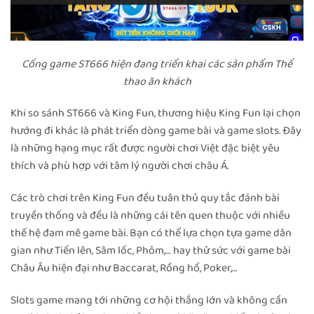
Cổng game ST666 hiện đang triển khai các sản phẩm Thể
thao ăn khách
Khi so sánh ST666 và King Fun, thương hiệu King Fun lại chọn
hướng đi khác là phát triển dòng game bài và game slots. Đây
là những hạng mục rất được người chơi Việt đặc biệt yêu
thích và phù hợp với tâm lý người chơi châu Á.
Các trò chơi trên King Fun đều tuân thủ quy tắc đánh bài
truyền thống và đều là những cái tên quen thuộc với nhiều
thế hệ đam mê game bài. Bạn có thể lựa chọn tựa game dân
gian như Tiến lên, Sâm lốc, Phỏm,… hay thử sức với game bài
Châu Âu hiện đại như Baccarat, Rồng hổ, Poker,…
Slots game mang tới những cơ hội thắng lớn và không cần