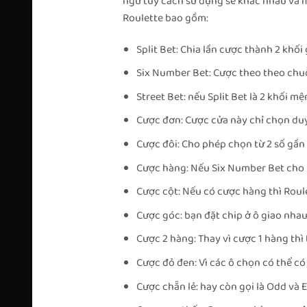
ngữ tùy cách sử dụng sẽ khác nhau và 
Roulette bao gồm:
Split Bet: Chia lần cược thành 2 khối 
Six Number Bet: Cược theo theo chuỗ
Street Bet: nếu Split Bet là 2 khối m
Cược đơn: Cược cửa này chỉ chọn duy 
Cược đôi: Cho phép chọn từ 2 số gần
Cược hàng: Nếu Six Number Bet cho 
Cược cột: Nếu có cược hàng thì Roule
Cược góc: bạn đặt chip ở ô giao nhau
Cược 2 hàng: Thay vì cược 1 hàng thì
Cược đỏ đen: Vì các ô chọn có thể c
Cược chẵn lẻ: hay còn gọi là Odd và 