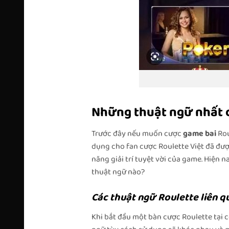
Những thuật ngữ nhất đ
Trước đây nếu muốn cược
game bai
Rou
dụng cho fan cược Roulette Việt đã đượ
năng giải trí tuyệt vời của game. Hiện n
thuật ngữ nào?
Các thuật ngữ Roulette liên 
Khi bắt đầu một bàn cược Roulette tại c