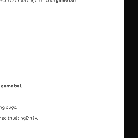
 chỉ các cửa cược khi chơi
game bai
i
game bai.
àng cược.
heo thuật ngữ này.