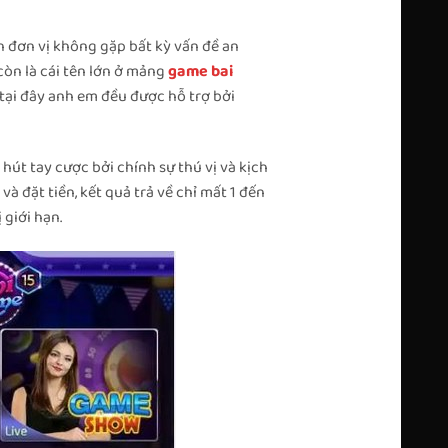
n đơn vị không gặp bất kỳ vấn đề an
còn là cái tên lớn ở mảng
game bai
 tại đây anh em đều được hỗ trợ bởi
hút tay cược bởi chính sự thú vị và kịch
à đặt tiền, kết quả trả về chỉ mất 1 đến
 giới hạn.