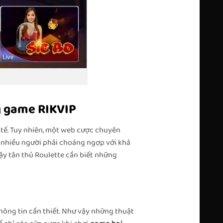
g game RIKVIP
 tế. Tuy nhiên, một web cược chuyên
n nhiều người phải choáng ngợp với khả
ậy tân thủ Roulette cần biết những
hông tin cần thiết. Như vậy những thuật