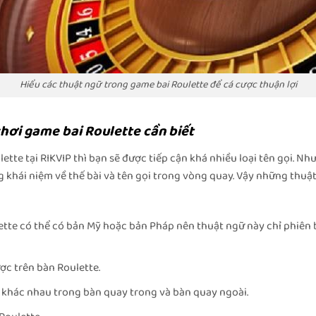
Hiểu các thuật ngữ trong game bai Roulette để cá cược thuận lợi
hơi game bai Roulette cần biết
tte tại RIKVIP thì bạn sẽ được tiếp cận khá nhiều loại tên gọi. Nh
g khái niệm về thế bài và tên gọi trong vòng quay. Vậy những thuậ
ette có thể có bản Mỹ hoặc bản Pháp nên thuật ngữ này chỉ phiên 
.
ược trên bàn Roulette.
 khác nhau trong bàn quay trong và bàn quay ngoài.