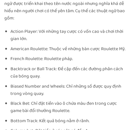
ngữ được triển khai theo tên nước ngoài nhưng nghĩa khá dễ
hiểu nên người chơi có thể yên tâm. Cụ thể các thuật ngữ bao
gồm:
Action Player: Với những tay cược có vốn cao và chơi thời
gian lớn.
American Roulette: Thuộc về những bàn cược Roulette Mỹ.
French Roulette: Roulette pháp.
Backtrack or Ball Track: Đề cập đến các đường phân cách
của bóng quay.
Biased Number and Wheels: Chỉ những số được quy định
trong vòng quay.
Black Bet: Chỉ đặt tiền vào ô chứa màu đen trong cược
game bài đổi thưởng
Roulette.
Bottom Track: Kết quả bóng nằm ở rãnh.