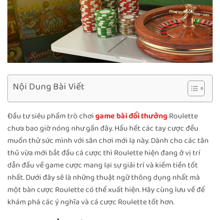
Nội Dung Bài Viết
Đầu tư siêu phẩm trò chơi
game bài đổi thưởng
Roulette
chưa bao giờ nóng như gần đây. Hầu hết các tay cược đều
muốn thử sức mình với sân chơi mới lạ này. Dành cho các tân
thủ vừa mới bắt đầu cá cược thì Roulette hiện đang ở vị trí
dẫn đầu về game cược mang lại sự giải trí và kiếm tiền tốt
nhất. Dưới đây sẽ là những thuật ngữ thông dụng nhất mà
một bàn cược Roulette có thể xuất hiện. Hãy cùng lưu về để
khám phá các ý nghĩa và cá cược Roulette tốt hơn.