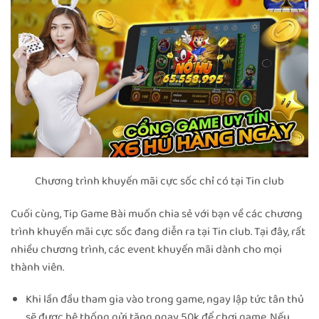
Chương trình khuyến mãi cực sốc chỉ có tại Tin club
Cuối cùng, Tip Game Bài muốn chia sẻ với bạn về các chương
trình khuyến mãi cực sốc đang diễn ra tại
Tin club
. Tại đây, rất
nhiều chương trình, các event khuyến mãi dành cho mọi
thành viên.
Khi lần đầu tham gia vào trong game, ngay lập tức tân thủ
sẽ được hệ thống gửi tặng ngay 50k để chơi game. Nếu