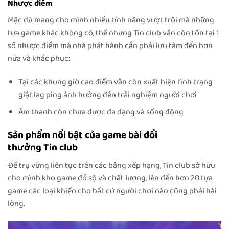
Nhược điểm
Mặc dù mang cho mình nhiều tính năng vượt trội mà những
tựa game khác không có, thế nhưng
Tin
club
vẫn còn tồn tại 1
số nhược điểm mà nhà phát hành cần phải lưu tâm đến hơn
nữa và khắc phục:
Tại các khung giờ cao điểm vẫn còn xuất hiện tình trạng
giật lag ping ảnh hưởng đến trải nghiệm người chơi
Âm thanh còn
chưa
được đa dạng và sống động
Sản phẩm nổi bật của game bài đổi
thưởng
Tin
club
Để trụ vững liên tục trên các bảng xếp hạng,
Tin
club
sở hữu
cho mình kho game đồ sộ và chất lượng, lên đến hơn 20 tựa
game các loại khiến cho bất cứ người chơi nào cũng phải hài
lòng.