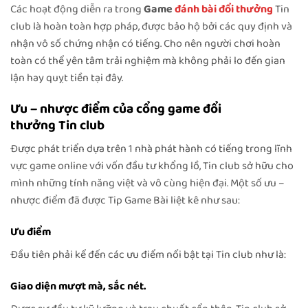
Các hoạt động diễn ra trong
Game
đánh bài đổi thưởng
Tin
club
là hoàn toàn hợp pháp, được bảo hộ bởi các quy định và
nhận vô số chứng nhận có tiếng. Cho nên người chơi hoàn
toàn có thể yên tâm trải nghiệm mà không phải lo đến gian
lận hay quỵt tiền tại đây.
Ưu – nhược điểm của cổng game đổi
thưởng
Tin
club
Được phát triển dựa trên 1 nhà phát hành có tiếng trong lĩnh
vực game online với vốn đầu tư khổng lồ,
Tin
club
sở hữu cho
mình những tính năng việt và vô cùng hiện đại. Một số ưu –
nhược điểm đã được Tip Game Bài liệt kê như sau:
Ưu điểm
Đầu tiên phải kể đến các ưu điểm nổi bật tại
Tin club
như là:
Giao diện mượt mà, sắc nét.