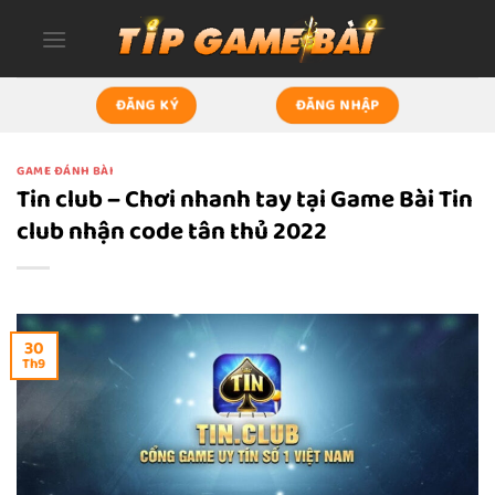
Bỏ
qua
nội
dung
ĐĂNG KÝ
ĐĂNG NHẬP
GAME ĐÁNH BÀI
Tin club – Chơi nhanh tay tại Game Bài Tin
club nhận code tân thủ 2022
30
Th9