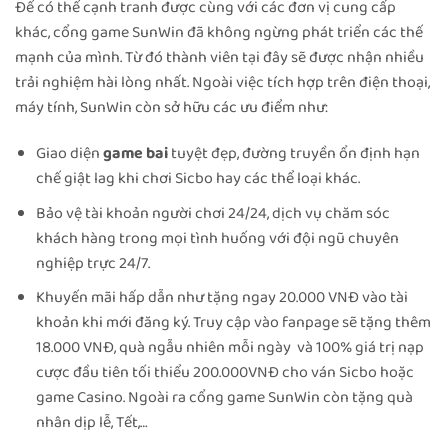
Để có thể cạnh tranh được cùng với các đơn vị cung cấp
khác, cổng game SunWin đã không ngừng phát triển các thế
mạnh của mình. Từ đó thành viên tại đây sẽ được nhận nhiều
trải nghiệm hài lòng nhất. Ngoài việc tích hợp trên điện thoại,
máy tính, SunWin còn sở hữu các ưu điểm như:
Giao diện
game bai
tuyệt đẹp, đường truyền ổn định hạn
chế giật lag khi chơi Sicbo hay các thể loại khác.
Bảo vệ tài khoản người chơi 24/24, dịch vụ chăm sóc
khách hàng trong mọi tình huống với đội ngũ chuyên
nghiệp trực 24/7.
Khuyến mãi hấp dẫn như tặng ngay 20.000 VNĐ vào tài
khoản khi mới đăng ký. Truy cập vào fanpage sẽ tặng thêm
18.000 VNĐ, quà ngẫu nhiên mỗi ngày và 100% giá trị nạp
cược đầu tiên tối thiểu 200.000VNĐ cho ván Sicbo hoặc
game Casino. Ngoài ra cổng game SunWin còn tặng quà
nhân dịp lễ, Tết,…