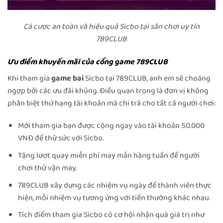
Cá cược an toàn và hiệu quả Sicbo tại sân chơi uy tín
789CLUB
Ưu điểm khuyến mãi của cổng game 789CLUB
Khi tham gia
game bai
Sicbo tại 789CLUB, anh em sẽ choáng
ngợp bởi các ưu đãi khủng. Điều quan trọng là đơn vị không
phân biệt thứ hạng tài khoản mà chi trả cho tất cả người chơi:
Mới tham gia bạn được cộng ngay vào tài khoản 50.000
VNĐ để thử sức với Sicbo.
Tặng lượt quay miễn phí may mắn hàng tuần để người
chơi thử vận may.
789CLUB xây dựng các nhiệm vụ ngày để thành viên thực
hiện, mỗi nhiệm vụ tương ứng với tiền thưởng khác nhau.
Tích điểm tham gia Sicbo có cơ hội nhận quà giá trị như