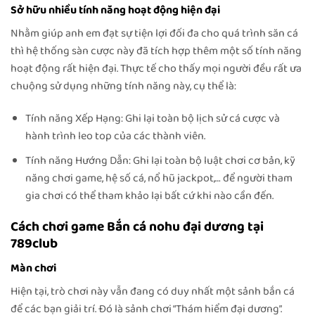
Sở hữu nhiều tính năng hoạt động hiện đại
Nhằm giúp anh em đạt sự tiện lợi đối đa cho quá trình săn cá
thì hệ thống sàn cược này đã tích hợp thêm một số tính năng
hoạt động rất hiện đại. Thực tế cho thấy mọi người đều rất ưa
chuộng sử dụng những tính năng này, cụ thể là:
Tính năng Xếp Hạng: Ghi lại toàn bộ lịch sử cá cược và
hành trình leo top của các thành viên.
Tính năng Hướng Dẫn: Ghi lại toàn bộ luật chơi cơ bản, kỹ
năng chơi game, hệ số cá, nổ hũ jackpot,… để người tham
gia chơi có thể tham khảo lại bất cứ khi nào cần đến.
Cách chơi game Bắn cá nohu đại dương tại
789club
Màn chơi
Hiện tại, trò chơi này vẫn đang có duy nhất một sảnh bắn cá
để các bạn giải trí. Đó là sảnh chơi “Thám hiểm đại dương”.