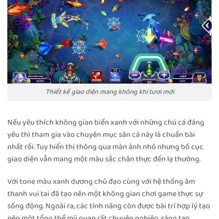
Thiết kế giao diện mang không khí tươi mới
Nếu yêu thích không gian biển xanh với những chú cá đáng
yêu thì tham gia vào chuyên mục săn cá này là chuẩn bài
nhất rồi. Tuy hiển thị thông qua màn ảnh nhỏ nhưng bố cục
giao diện vẫn mang một màu sắc chân thực đến lạ thường.
Với tone màu xanh dương chủ đạo cùng với hệ thống âm
thanh vui tai đã tạo nên một không gian chơi game thực sự
sống động. Ngoài ra, các tính năng còn được bài trí hợp lý tạo
nên một tổng thể mỹ quan rất chuyên nghiệp, sáng tạo.