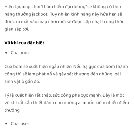
Hiện tại, map chơi “thám hiểm đại dương” sẽ không có tính
năng thưởng jackpot. Tuy nhiên, tính năng này hứa hẹn sẽ
được ra mắt vào map chơi mới sẽ được cập nhật trong thời
gian sắp tới.
Vũ khí cua đặc biệt
Cua bom
Cua bom sẽ xuất hiện ngẫu nhiên. Nếu hạ gục cua bom thành
công thì sẽ làm phát nổ và gây sát thương đến những loài
sinh vật ở gần đó.
Tỷ lệ xuất hiện rất thấp, sức công phá cực mạnh. Đây là một
vũ khí rất cần thiết dành cho những ai muốn kiếm nhiều điểm
thưởng.
Cua laser