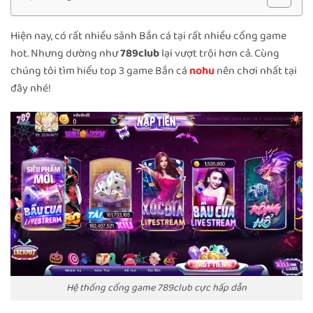
Hiện nay, có rất nhiều sảnh Bắn cá tại rất nhiều cổng game
hot. Nhưng dường như
789club
lại vượt trội hơn cả. Cùng
chúng tôi tìm hiểu top 3 game Bắn cá
nohu
nên chơi nhất tại
đây nhé!
Hệ thống cổng game 789club cực hấp dẫn