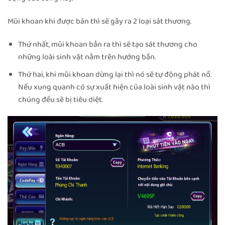
Mũi khoan khi được bán thì sẽ gây ra 2 loại sát thương.
Thứ nhất, mũi khoan bắn ra thì sẽ tạo sát thương cho
những loài sinh vật nằm trên hướng bắn.
Thứ hai, khi mũi khoan dừng lại thì nó sẽ tự động phát nổ.
Nếu xung quanh có sự xuất hiện của loài sinh vật nào thì
chúng đều sẽ bị tiêu diệt.