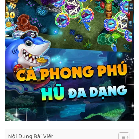
Nội Dung Bài Viết