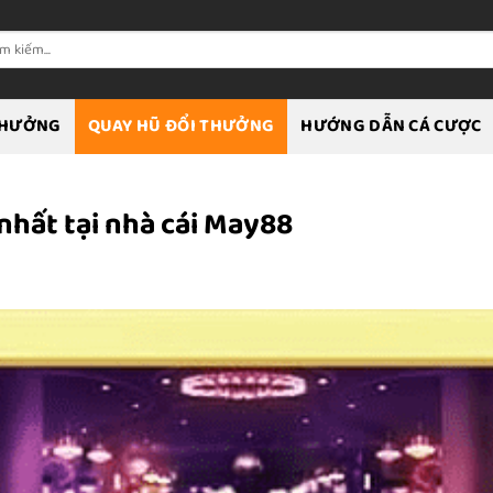
THƯỞNG
QUAY HŨ ĐỔI THƯỞNG
HƯỚNG DẪN CÁ CƯỢC
nhất tại nhà cái May88