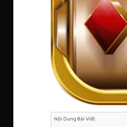
Nội Dung Bài Viết