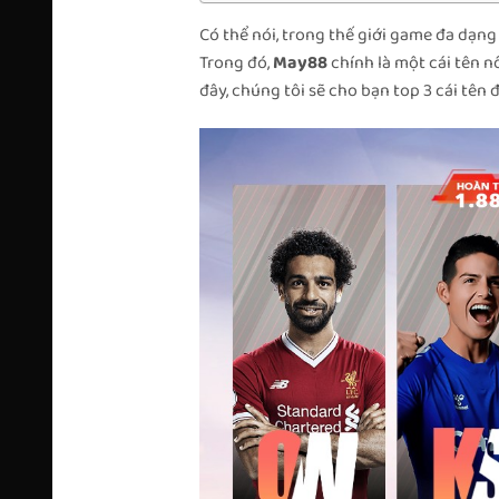
Có thể nói, trong thế giới game đa dạng
Trong đó,
May88
chính là một cái tên n
đây, chúng tôi sẽ cho bạn top 3 cái tên 