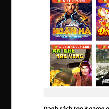
Danh sách top 3 game 