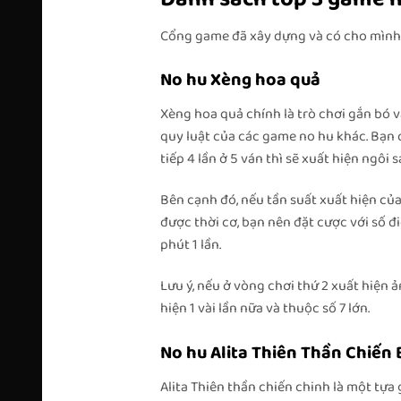
Cổng game đã xây dựng và có cho mình 
No hu Xèng hoa quả
Xèng hoa quả chính là trò chơi gắn bó 
quy luật của các game no hu khác. Bạn 
tiếp 4 lần ở 5 ván thì sẽ xuất hiện ngôi s
Bên cạnh đó, nếu tần suất xuất hiện của 
được thời cơ, bạn nên đặt cược với số đ
phút 1 lần.
Lưu ý, nếu ở vòng chơi thứ 2 xuất hiện 
hiện 1 vài lần nữa và thuộc số 7 lớn.
No hu Alita Thiên Thần Chiến 
Alita Thiên thần chiến chinh là một tự