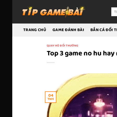
Bỏ
qua
nội
dung
TRANG CHỦ
GAME ĐÁNH BÀI
BẮN CÁ ĐỔI 
QUAY HŨ ĐỔI THƯỞNG
Top 3 game no hu hay 
04
Th11