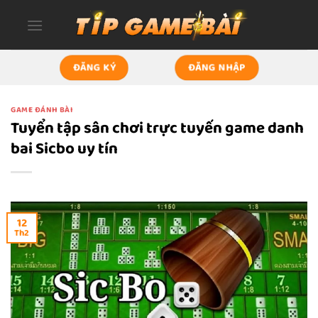
Bỏ
qua
nội
dung
ĐĂNG KÝ
ĐĂNG NHẬP
GAME ĐÁNH BÀI
Tuyển tập sân chơi trực tuyến game danh
bai Sicbo uy tín
12
Th2