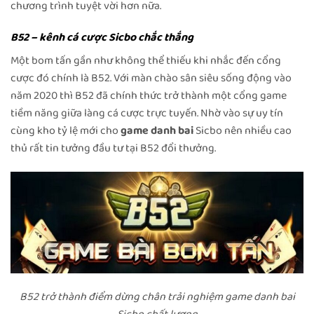
chương trình tuyệt vời hơn nữa.
B52 – kênh cá cược Sicbo chắc thắng
Một bom tấn gần như không thể thiếu khi nhắc đến cổng
cược đó chính là B52. Với màn chào sân siêu sống động vào
năm 2020 thì B52 đã chính thức trở thành một cổng game
tiềm năng giữa làng cá cược trực tuyến. Nhờ vào sự uy tín
cùng kho tỷ lệ mới cho
game danh bai
Sicbo nên nhiều cao
thủ rất tin tưởng đầu tư tại B52 đổi thưởng.
B52 trở thành điểm dừng chân trải nghiệm game danh bai