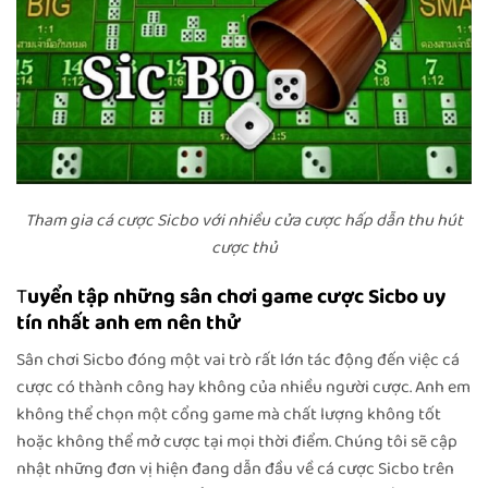
Tham gia cá cược Sicbo với nhiều cửa cược hấp dẫn thu hút
cược thủ
T
uyển tập những sân chơi game cược Sicbo uy
tín nhất anh em nên thử
Sân chơi Sicbo đóng một vai trò rất lớn tác động đến việc cá
cược có thành công hay không của nhiều người cược. Anh em
không thể chọn một cổng game mà chất lượng không tốt
hoặc không thể mở cược tại mọi thời điểm. Chúng tôi sẽ cập
nhật những đơn vị hiện đang dẫn đầu về cá cược Sicbo trên