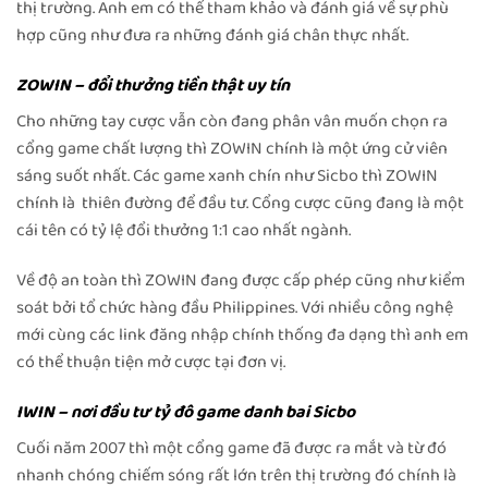
thị trường. Anh em có thể tham khảo và đánh giá về sự phù
hợp cũng như đưa ra những đánh giá chân thực nhất.
ZOWIN – đổi thưởng tiền thật uy tín
Cho những tay cược vẫn còn đang phân vân muốn chọn ra
cổng game chất lượng thì ZOWIN chính là một ứng cử viên
sáng suốt nhất. Các game xanh chín như Sicbo thì ZOWIN
chính là thiên đường để đầu tư. Cổng cược cũng đang là một
cái tên có tỷ lệ đổi thưởng 1:1 cao nhất ngành.
Về độ an toàn thì ZOWIN đang được cấp phép cũng như kiểm
soát bởi tổ chức hàng đầu Philippines. Với nhiều công nghệ
mới cùng các link đăng nhập chính thống đa dạng thì anh em
có thể thuận tiện mở cược tại đơn vị.
IWIN – nơi đầu tư tỷ đô game danh bai Sicbo
Cuối năm 2007 thì một cổng game đã được ra mắt và từ đó
nhanh chóng chiếm sóng rất lớn trên thị trường đó chính là