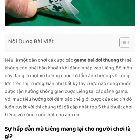
Nội Dung Bài Viết
Nếu là một dân chơi cá cược các
game bai doi thuong
thì sẽ
không còn phải băn khoăn khi đăng nhập vào Liêng. Bộ môn
này đang là một xu hướng cược có tầm ảnh hưởng vô cùng
lớn trên thị trường. Gần như bất kỳ tay cược nào cũng muốn
được tận hưởng không gian cược Liêng tại các sảnh game.
Với mục tiêu hướng tới đảm bảo thế giới cược của các tín đồ
luôn tuyệt vời thì chúng tôi đã cập nhật top 5 thủ thuật chơi
Liêng vô cùng cuốn hút cho anh em.
Sự hấp dẫn mà Liêng mang lại cho người chơi là
gì?