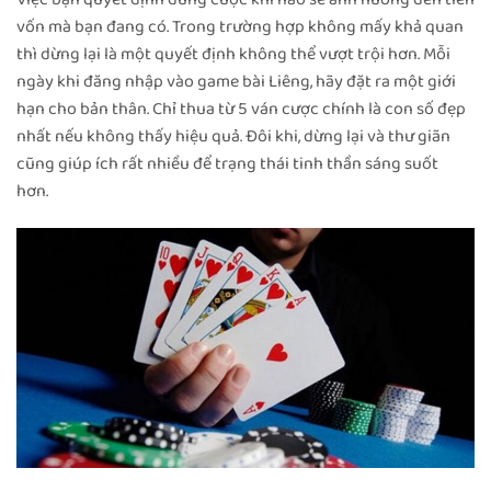
vốn mà bạn đang có. Trong trường hợp không mấy khả quan
thì dừng lại là một quyết định không thể vượt trội hơn. Mỗi
ngày khi đăng nhập vào game bài Liêng, hãy đặt ra một giới
hạn cho bản thân. Chỉ thua từ 5 ván cược chính là con số đẹp
nhất nếu không thấy hiệu quả. Đôi khi, dừng lại và thư giãn
cũng giúp ích rất nhiều để trạng thái tinh thần sáng suốt
hơn.