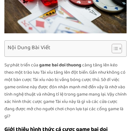
Nội Dung Bài Viết
Sự phát triển của
game bai doi thuong
càng tăng lên kéo
theo một trào lưu Tài xỉu tăng lên đột biến. Gần như không có
một bàn cược Tài xỉu nào bị vắng bóng cược thủ. Sở dĩ việc
game online này được đón nhận mạnh mẽ đến vậy là nhờ vào
tính nghệ thuật và những tỉ lệ trong game mang lại. Vậy chính
xác hình thức cược game Tài xỉu này là gì và các cửa cược
đang được mở cho người chơi chọn lựa tại các cổng game là
gì?
Giới thiệu hình thức cá cược game bai doi