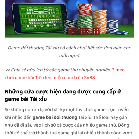
Game đổi thưởng Tài xỉu có cách chơi hết sức đơn giản cho
mỗi người
>> Chia sẻ hữu ích từ các game thủ chuyên nghiệp:
3 mẹo
chơi game bài Tiến lên miền nam trên SV88
Những cửa cược hiện đang được cung cấp ở
game bài Tài xỉu
Sẽ không còn xa lạ với bất kỳ một tay chơi game trực tuyến
khi nhắc đến
game bai doi thuong
Tài xỉu. Thể loại này gần
như đã đi sâu vào lịch sử cá cược của nhiều game thủ. Đồng
thời có thể trở thành tựa game ghi lại nhiều thành công vượt