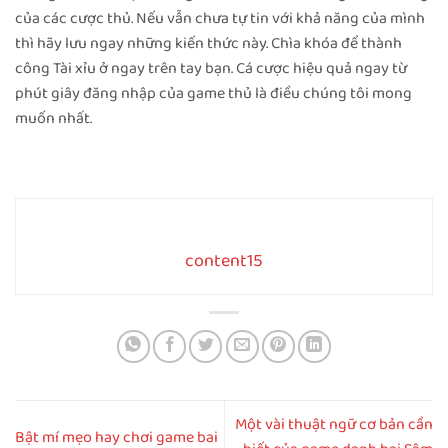
của các cược thủ. Nếu vẫn chưa tự tin với khả năng của mình
thì hãy lưu ngay những kiến thức này. Chìa khóa để thành
công Tài xỉu ở ngay trên tay bạn. Cá cược hiệu quả ngay từ
phút giây đăng nhập của game thủ là điều chúng tôi mong
muốn nhất.
content15
Một vài thuật ngữ cơ bản cần
Bật mí mẹo hay chơi game bai