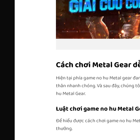
Cách chơi Metal Gear d
Hiện tại phía game no hu Metal gear đan
thân nhanh chóng. Và
sau đây, chúng tô
hu Metal Gear.
Luật chơi game no hu Metal G
Để hiểu được cách chơi game no hu Metal
thưởng.