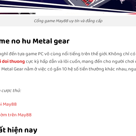
Cổng game May88 uy tín và đẳng cấp
ame no hu Metal gear
 nghĩ đến tựa game PC vô cùng nổi tiếng trên thế giới. Không chỉ c
 doi thuong
cực kỳ hấp dẫn và lôi cuốn, mang đến cho người chơ
Metal Gear nằm ở việc có gần 10 hệ số tiền thưởng khác nhau, ngư
m cược thủ:
ái May88
Bờm trên May88
ất hiện nay