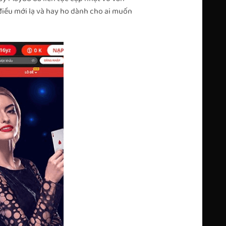
điều mới lạ và hay ho dành cho ai muốn