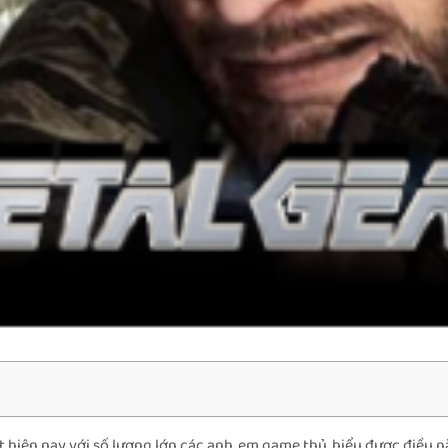
t hiện nay với số lượng lớn các anh, em game thủ, hiểu được điều 