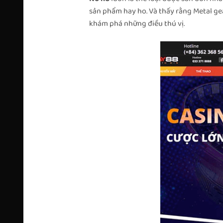
sản phẩm hay ho. Và thấy rằng Metal ge
khám phá những điều thú vị.