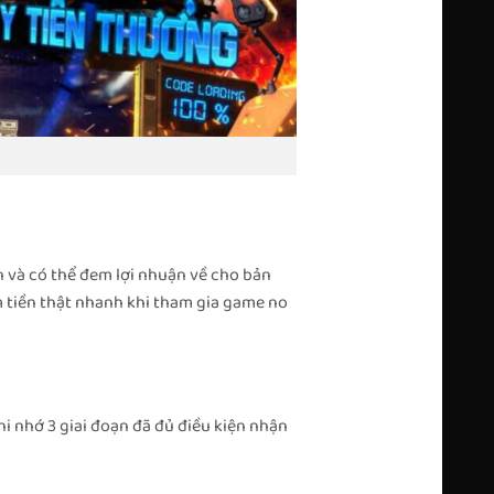
n và có thể đem lợi nhuận về cho bản
ếm tiền thật nhanh khi tham gia game no
hi nhớ 3 giai đoạn đã đủ điều kiện nhận