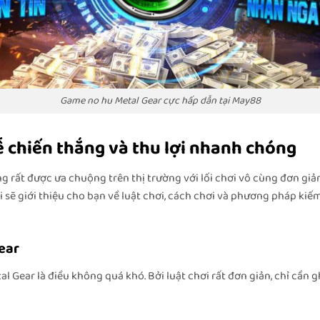
Game no hu Metal Gear cực hấp dẫn tại May88
ễ chiến thắng và thu lợi nhanh chóng
g rất được ưa chuộng trên thị trường với lối chơi vô cùng đơn giả
i sẽ giới thiệu cho bạn về luật chơi, cách chơi và phương pháp ki
ear
 Gear là điều không quá khó. Bởi luật chơi rất đơn giản, chỉ cần g