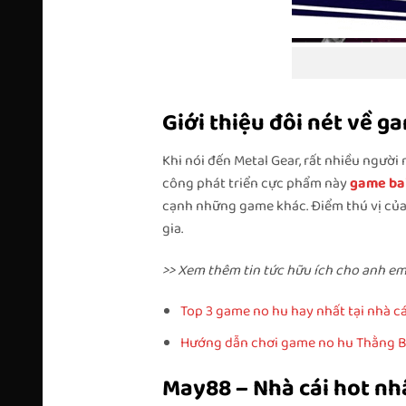
Giới thiệu đôi nét về g
Khi nói đến Metal Gear, rất nhiều người
công phát triển cực phẩm này
game bai
cạnh những game khác. Điểm thú vị của 
gia.
>> Xem thêm tin tức hữu ích cho anh e
Top 3 game no hu hay nhất tại nhà c
Hướng dẫn chơi game no hu Thằng 
May88 – Nhà cái hot nh