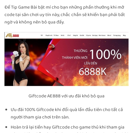
Để Tip Game Bài bật mí cho bạn những phần thưởng khi mở
code tại sân chơi uy tín này, chắc chắn sẽ khiến bạn phải bất
ngờ và không nên bỏ qua đấy.
Giftcode AE888 với ưu đãi khó bỏ qua
Ưu đãi 100% Giftcode khi đổi quà lần đầu tiên cho tất cả
người tham gia chơi trên sàn.
Hoàn trả lại tiền hay Giftcode cho game thủ khi tham gia