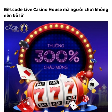
Giftcode Live Casino House mà người chơi không
nên bỏ lỡ