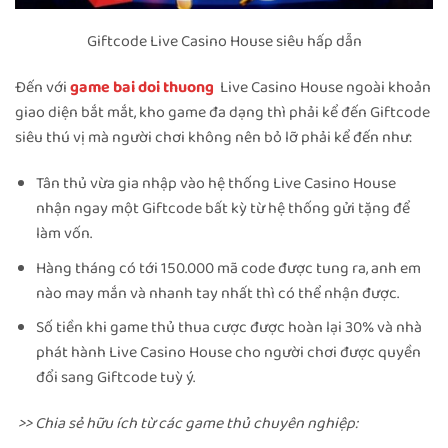
Giftcode Live Casino House siêu hấp dẫn
Đến với
game bai doi thuong
Live Casino House ngoài khoản
giao diện bắt mắt, kho game đa dạng thì phải kể đến Giftcode
siêu thú vị mà người chơi không nên bỏ lỡ phải kể đến như:
Tân thủ vừa gia nhập vào hệ thống Live Casino House
nhận ngay một Giftcode bất kỳ từ hệ thống gửi tặng để
làm vốn.
Hàng tháng có tới 150.000 mã code được tung ra, anh em
nào may mắn và nhanh tay nhất thì có thể nhận được.
Số tiền khi game thủ thua cược được hoàn lại 30% và nhà
phát hành Live Casino House cho người chơi được quyền
đổi sang Giftcode tuỳ ý.
>> Chia sẻ hữu ích từ các game thủ chuyên nghiệp: