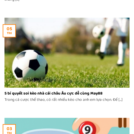
05
Th1
5 bí quyết soi kèo nhà cái châu Âu cực dễ cùng May88
Trong cá cược thể thao, có rất nhiều kèo cho anh em lựa chọn. Để [...]
03
Th1