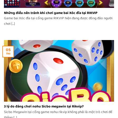
Những điều nên tránh khi chơi game bai Xóc đĩa tại RIKVIP
Game bai Xóc đĩa tại cổng game RIKVIP hiện đang được đông đảo người
chơi [...]
05
Th1
3 lý do đáng chơi nohu Sicbo megawin tại Rikvip?
Sicbo Megawin tại cổng game nohu rikvip không phải là một trò chơi để
thắng [...]