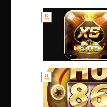
30
Th9
23
Th9