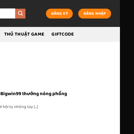
ĐĂNG KÝ
ĐĂNG NHẬP
THỦ THUẬT GAME
GIFTCODE
i Bigwin99 thưởng nóng phổng
hội tụ những tay [...]