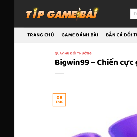
Bỏ
qua
nội
dung
TRANG CHỦ
GAME ĐÁNH BÀI
BẮN CÁ ĐỔI 
QUAY HŨ ĐỔI THƯỞNG
Bigwin99 – Chiến cực
08
Th10