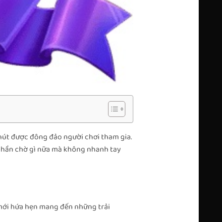
 hút được đông đảo người chơi tham gia.
 chần chờ gì nữa mà không nhanh tay
t mới hứa hẹn mang đến những trải