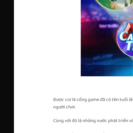
Được coi là cổng game đã có tên tuổi lâ
người chơi.
Cùng với đó là những nước phát triển v