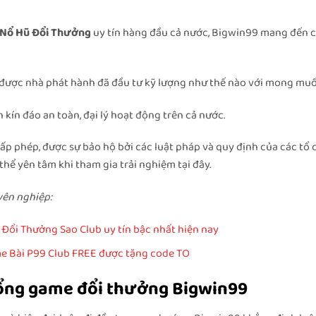
Nổ Hũ Đổi Thưởng
uy tín hàng đầu cả nước,
Bigwin99
mang đến ch
được nhà phát hành đã đầu tư kỹ lượng như thế nào với mong muố
h kín đáo an toàn, đại lý hoạt động trên cả nước.
 phép, được sự bảo hộ bởi các luật pháp và quy định của các tổ 
hể yên tâm khi tham gia trải nghiệm tại đây.
yên nghiệp:
Đổi Thưởng Sao Club uy tín bậc nhất hiện nay
me Bài P99 Club FREE được tặng code TO
ổng game đổi thưởng
Bigwin99