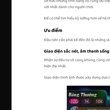
Sở hữu những tính năng vô cùng ưu việt 
vời nhất dành cho người chơi.
Để có thể tìm hiểu kỹ lưỡng hơn về hệ 
Ưu điểm
Đầu tiên cần phải kể đến đó là những 
Giao diện sắc nét, âm thanh sống
Nhận sự đầu tư vô cùng khủng, cùng vớ
hiện đại nhất.
Giao diện hình ảnh được xây dựng dựa trê