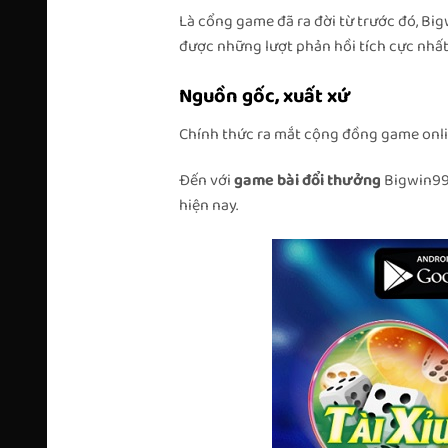
Là cổng game đã ra đời từ trước đó,
Big
được những lượt phản hồi tích cực nhấ
Nguồn gốc, xuất xứ
Chính thức ra mắt cộng đồng game onlin
Đến với
game bài
đổi thưởng
Bigwin9
hiện nay.