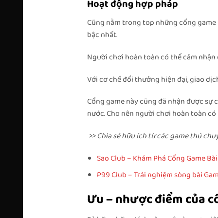
Hoạt động hợp pháp
Cũng nằm trong top những cổng game
bậc nhất.
Người chơi hoàn toàn có thể cảm nhận 
Với cơ chế đổi thưởng hiện đại, giao dịc
Cổng game này cũng đã nhận được sự cấp
nước. Cho nên người chơi hoàn toàn có t
>> Chia sẻ hữu ích từ các game thủ chu
Sao Club – Khám Phá Cổng Game Bài 
P99 Club – Trải nghiệm sòng bài Ga
Ưu – nhược điểm của c