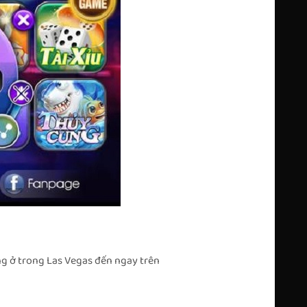
ng ở trong Las Vegas đến ngay trên