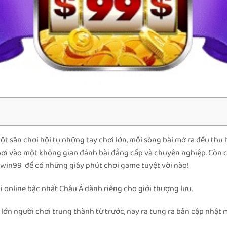
ột sân chơi hội tụ những tay chơi lớn, mỗi sòng bài mở ra đều thu
chơi vào một không gian đánh bài đẳng cấp và chuyên nghiệp. Còn
win99 để có những giây phút chơi game tuyệt vời nào!
i online bậc nhất Châu Á dành riêng cho giới thượng lưu.
 lớn người chơi trung thành từ trước, nay ra tung ra bản cập nhậ