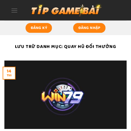
Bỏ
qua
nội
dung
ĐĂNG KÝ
ĐĂNG NHẬP
LƯU TRỮ DANH MỤC:
QUAY HŨ ĐỔI THƯỞNG
14
Th1