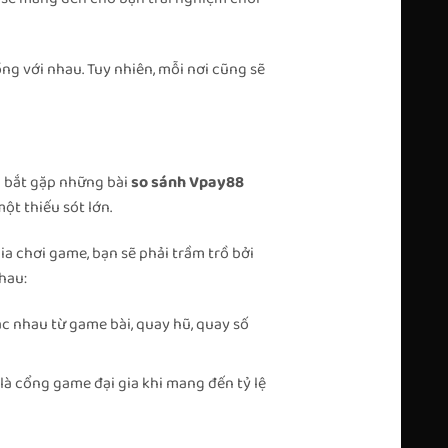
ng với nhau. Tuy nhiên, mỗi nơi cũng sẽ
g bắt gặp những bài
so sánh Vpay88
ột thiếu sót lớn.
a chơi game, bạn sẽ phải trầm trồ bởi
hau:
ác nhau từ game bài, quay hũ, quay số
à cổng game đại gia khi mang đến tỷ lệ