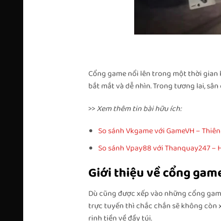
Cổng game nổi lên trong một thời gian 
bắt mắt và dễ nhìn. Trong tương lai, sâ
>>
Xem thêm tin bài hữu ích:
So sánh Vkgame với GameVH – Thiên
So sánh Vpay88 với Thanquay247 – 
Giới thiệu về cổng ga
Dù cũng được xếp vào những cổng ga
trực tuyến thì chắc chắn sẽ không còn x
rinh tiền về đầy túi.