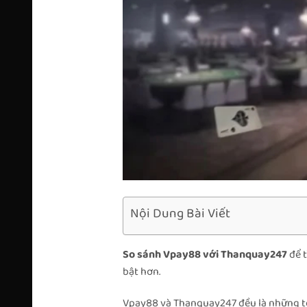
Nội Dung Bài Viết
So sánh Vpay88 với Thanquay247
để t
bật hơn.
Vpay88 và Thanquay247 đều là những tên