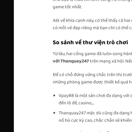
game tốt nhất.
Xét về khía cạnh này, có thể thấy cả ha
có mỗi vẻ đẹp riêng mà bạn chỉ có thể c
So sánh về thư viện trò chơi
Từ lâu, hai cổng game đã luôn song hàn
với Thanquay247
trên mạng xã hội. Nếu
Để có chỗ đứng vững chắc trên thị trườn
những phòng game được thiết kế quá hoà
Vpay88 là một sân chơi đa dạng với đ
đến lô đề, casino,…
Thanquay247 mặc dù cũng đa dạng hó
nổ hũ cực kỳ cao, chắc chắn sẽ khiến