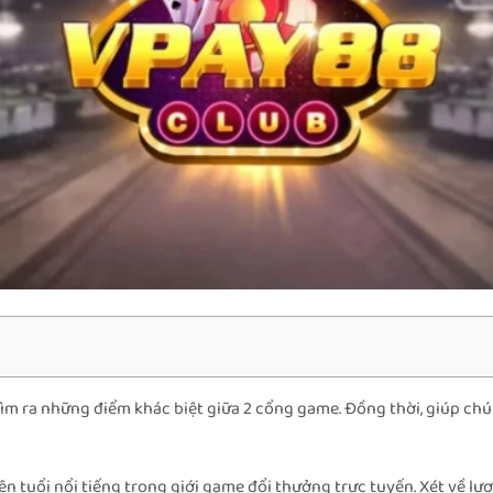
ìm ra những điểm khác biệt giữa 2 cổng game. Đồng thời, giúp chú
 tuổi nổi tiếng trong giới game đổi thưởng trực tuyến. Xét về lượ