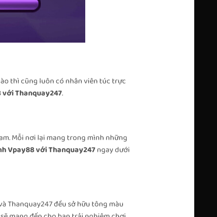
nào thì cũng luôn có nhân viên túc trực
8 với Thanquay247
.
Nam. Mỗi nơi lại mang trong mình những
nh Vpay88 với Thanquay247
ngay dưới
8 và Thanquay247 đều sở hữu tông màu
 sẽ mang đến cho bạn trải nghiệm chơi