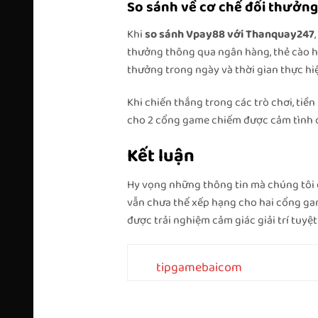
So sánh về cơ chế đổi thưởng
Khi
so sánh Vpay88 với Thanquay247
thưởng thông qua ngân hàng, thẻ cào ha
thưởng trong ngày và thời gian thực hiệ
Khi chiến thắng trong các trò chơi, tiề
cho 2 cổng game chiếm được cảm tình c
Kết luận
Hy vọng những thông tin mà chúng tôi 
vẫn chưa thể xếp hạng cho hai cổng ga
được trải nghiệm cảm giác giải trí tuyệt 
tipgamebaicom