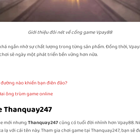
Giới thiệu đôi nét về cổng game Vpay88
khá ngắn nhờ sự chất lượng trong từng sản phẩm. Đồng thời, Vpay88
n chơi sẽ ngày một phát triển bền vững hơn nữa.
 đường nào khiến bạn điên đảo?
Hai ông trùm game online
me Thanquay247
me mới nhưng
Thanquay247
cũng có tuổi đời nhỉnh hơn Vpay88. Nế
a lạ với cái tên này. Tham gia chơi game tại Thanquay247, bạn sẽ đ