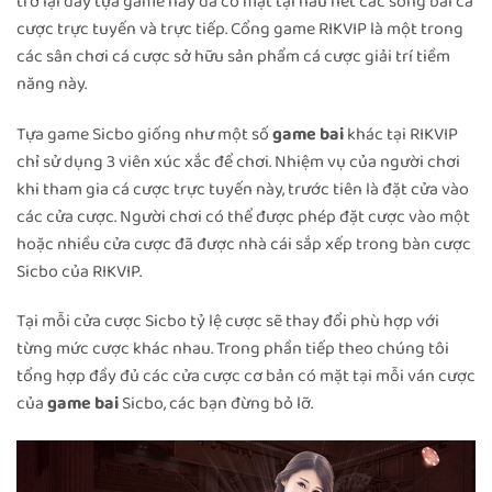
trở lại đây tựa game này đã có mặt tại hấu hết các sòng bài cá
cược trực tuyến và trực tiếp. Cổng game RIKVIP là một trong
các sân chơi cá cược sở hữu sản phẩm cá cược giải trí tiềm
năng này.
Tựa game Sicbo giống như một số
game bai
khác tại RIKVIP
chỉ sử dụng 3 viên xúc xắc để chơi. Nhiệm vụ của người chơi
khi tham gia cá cược trực tuyến này, trước tiên là đặt cửa vào
các cửa cược. Người chơi có thể được phép đặt cược vào một
hoặc nhiều cửa cược đã được nhà cái sắp xếp trong bàn cược
Sicbo của RIKVIP.
Tại mỗi cửa cược Sicbo tỷ lệ cược sẽ thay đổi phù hợp với
từng mức cược khác nhau. Trong phần tiếp theo chúng tôi
tổng hợp đầy đủ các cửa cược cơ bản có mặt tại mỗi ván cược
của
game bai
Sicbo, các bạn đừng bỏ lỡ.