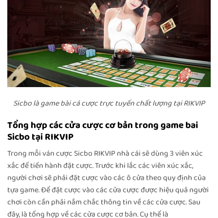
Sicbo là game bài cá cược trực tuyến chất lượng tại RIKVIP
Tổng hợp các cửa cược cơ bản trong game bai
Sicbo tại RIKVIP
Trong mỗi ván cược Sicbo RIKVIP nhà cái sẽ dùng 3 viên xúc
xắc để tiến hành đặt cược. Trước khi lắc các viên xúc xắc,
người chơi sẽ phải đặt cược vào các ô cửa theo quy định của
tựa game. Để đặt cược vào các cửa cược được hiệu quả người
chơi còn cần phải nắm chắc thông tin về các cửa cược. Sau
đây, là tổng hợp về các cửa cược cơ bản. Cụ thể là