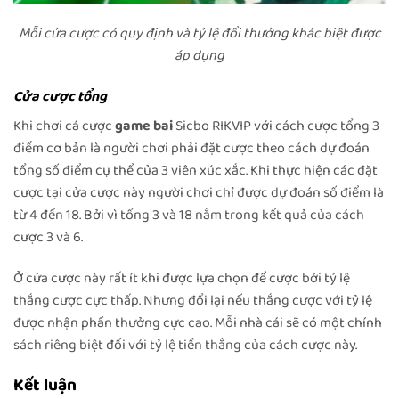
Mỗi cửa cược có quy định và tỷ lệ đổi thưởng khác biệt được
áp dụng
Cửa cược tổng
Khi chơi cá cược
game bai
Sicbo RIKVIP với cách cược tổng 3
điểm cơ bản là người chơi phải đặt cược theo cách dự đoán
tổng số điểm cụ thể của 3 viên xúc xắc. Khi thực hiện các đặt
cược tại cửa cược này người chơi chỉ được dự đoán số điểm là
từ 4 đến 18. Bởi vì tổng 3 và 18 nằm trong kết quả của cách
cược 3 và 6.
Ở cửa cược này rất ít khi được lựa chọn để cược bởi tỷ lệ
thắng cược cực thấp. Nhưng đổi lại nếu thắng cược với tỷ lệ
được nhận phần thưởng cực cao. Mỗi nhà cái sẽ có một chính
sách riêng biệt đối với tỷ lệ tiền thắng của cách cược này.
Kết luận