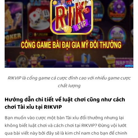
RIKVIP là cổng game cá cược đỉnh cao với nhiều game cược
chất lượng
Hướng dẫn chi tiết về luật chơi cũng như cách
chơi Tài xỉu tại RIKVIP
Bạn muốn vào cược một bàn Tài xỉu đổi thưởng nhưng lại
không biết luật chơi và cách chơi tại RIKVIP? Đừng vội lướt
qua bài viết này bởi đây sẽ là kim chỉ nam cho bạn để chinh