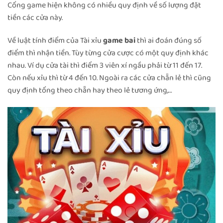
Cổng game hiện không có nhiều quy định về số lượng đặt
tiền các cửa này.
Về luật tính điểm của Tài xỉu
game bai
thì ai đoán đúng số
điểm thì nhận tiền. Tùy từng cửa cược có một quy định khác
nhau. Ví dụ cửa tài thì điểm 3 viên xí ngầu phải từ 11 đến 17.
Còn nếu xỉu thì từ 4 đến 10. Ngoài ra các cửa chẵn lẻ thì cũng
quy định tổng theo chẵn hay theo lẻ tương ứng,…